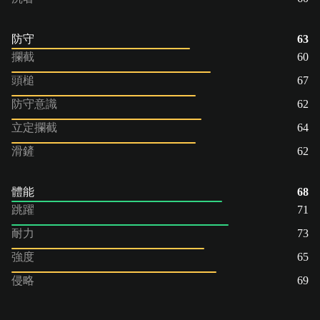
防守
63
攔截
60
頭槌
67
防守意識
62
立定攔截
64
滑鏟
62
體能
68
跳躍
71
耐力
73
強度
65
侵略
69