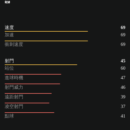
RM
速度
69
加速
69
衝刺速度
69
射門
45
站位
60
進球時機
47
射門威力
46
遠距射門
39
凌空射門
37
點球
41