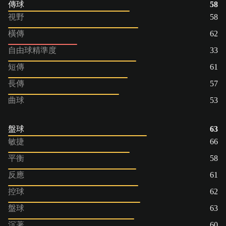
傳球
58
視野
58
橫傳
62
自由球精準度
33
短傳
61
長傳
57
曲球
53
盤球
63
敏捷
66
平衡
58
反應
61
控球
62
盤球
63
沉著
60