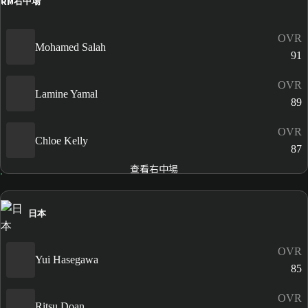
RM
右中場
OVR
Mohamed Salah
91
OVR
Lamine Yamal
89
OVR
Chloe Kelly
87
查看右中場
日本
OVR
Yui Hasegawa
85
OVR
Ritsu Doan