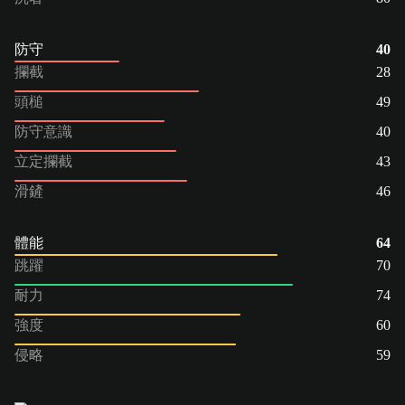
防守
40
攔截
28
頭槌
49
防守意識
40
立定攔截
43
滑鏟
46
體能
64
跳躍
70
耐力
74
強度
60
侵略
59