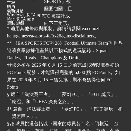
主場
購買
最新消息
Windows 版 EA app
Mac 版 EA app
運動 遊戲
* 適用其他條款與限制。詳情請參閱
ea.com/zh-
hant/games/ea-sports-fc/fc-26/game-disclaimers
。
** 《EA SPORTS FC™ 26》Football Ultimate Team™ 世界
巡演賽季數據僅基於以下模式的遊玩記錄：Squad
Battles、Rivals、Champions 及 Draft。
††您必須在 2026 年 6 月 15 日之前完成步驟以取得初始
FC Points 配發，才能獲得完整的 6,000 點 FC Points。如
果在 2026 年 9 月 15 日後兌換，則不會獲得任何 FC
Points。
§ 選自「淘汰賽王者」、「夢幻FC」、「FUT 誕辰」、
「應召」和「UEFA 決賽之路」。
§§ 選自「淘汰賽王者」、「夢幻FC」、「FUT 誕辰」和
「獎盃巨人」。
§§§ 球員挑選包括以下國家的球員各 1 名：阿根廷、巴
西、加拿大、英國、法國、德國、墨西哥、荷蘭、葡萄