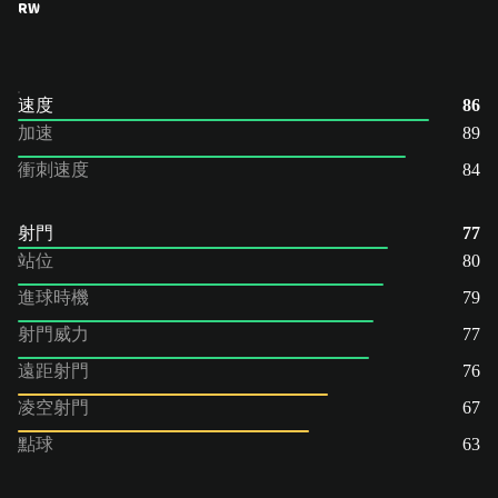
RW
速度
86
加速
89
衝刺速度
84
射門
77
站位
80
進球時機
79
射門威力
77
遠距射門
76
凌空射門
67
點球
63