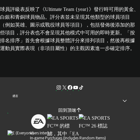
球員評級表反映了《Ultimate Team {year}》發行時可用的黃金、
白銀和青銅球員物品。評分表並未呈現其他類型的球員項目
（例如英雄、圖示或戰役球員等項目），包括發佈後添加的那
些項目，評分表也不會呈現其他模式中可用的即時更新。「按
排名排序」首先會根據球員整體評分來排列項目，然後再根據
運動員實際表現（非項目屬性）的主觀因素進一步確定排序。
語言
回到頂端
Users Interact
In-game Purchases (Includes Random Items)