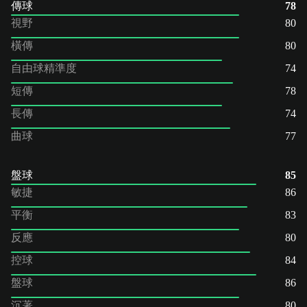
傳球
78
視野
80
橫傳
80
自由球精準度
74
短傳
78
長傳
74
曲球
77
盤球
85
敏捷
86
平衡
83
反應
80
控球
84
盤球
86
沉著
80