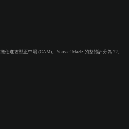
進攻型正中場 (CAM)。Youssef Maziz 的整體評分為 72。