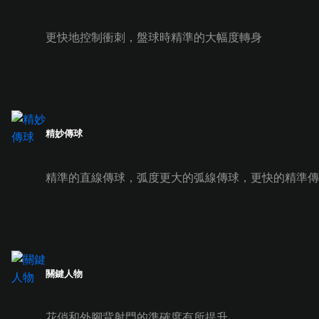
更快地控制衝刺，盤球時精準的大幅度轉身
精妙傳球
精準的直線傳球，弧度更大的弧線傳球，更快的精準傳
關鍵人物
花俏和外腳背射門的準確度有所提升。