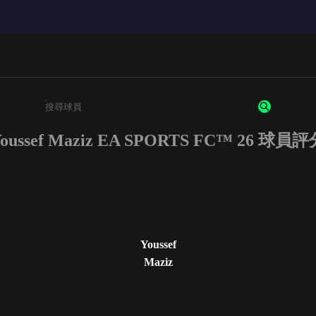
oussef Maziz EA SPORTS FC™ 26 球員
請輸入至少 3 個字元或數字
Youssef
Maziz