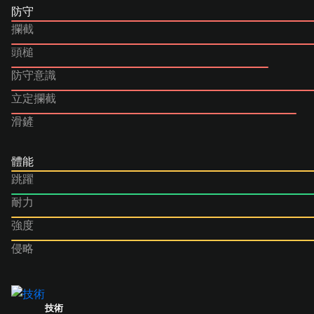
防守
攔截
頭槌
防守意識
立定攔截
滑鏟
體能
跳躍
耐力
強度
侵略
技術