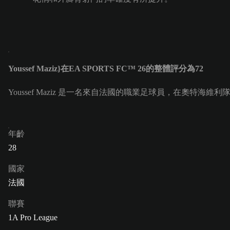
Youssef Maziz}在EA SPORTS FC™ 26的整體評分為72
Youssef Maziz 是一名來自法國的職業足球員，在奧特海維利隊擔任
年齡
28
國家
法國
聯賽
1A Pro League