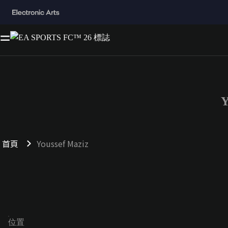
Y
首頁
Youssef Maziz
位置