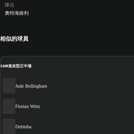
隊伍
奧特海維利
相似的球員
CAM
進攻型正中場
Jude Bellingham
Florian Wirtz
Debinha