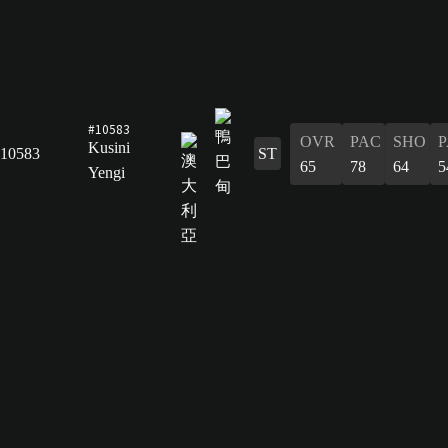
#10583
OVR
PAC
SHO
P
Kusini
10583
ST
65
78
64
5
Yengi