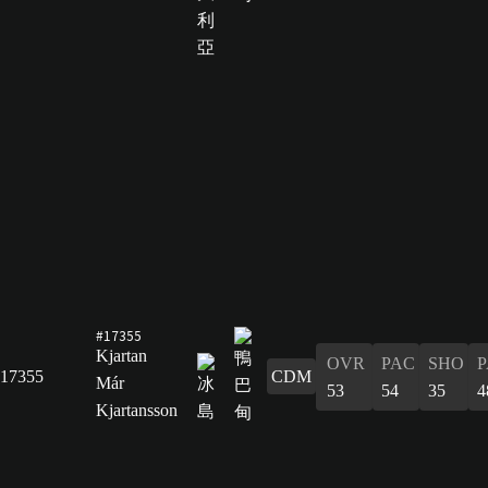
#17355
Kjartan
OVR
PAC
SHO
P
17355
CDM
Már
53
54
35
4
Kjartansson