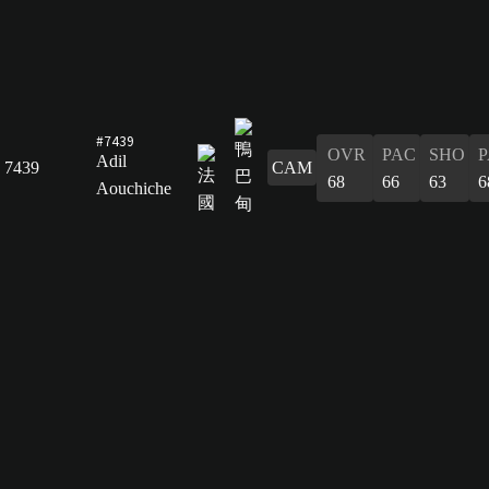
#7439
OVR
PAC
SHO
P
Adil
7439
CAM
68
66
63
6
Aouchiche