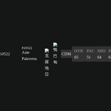
#10522
OVR
PAC
SHO
P
Ante
10522
CDM
65
51
64
6
Palaversa