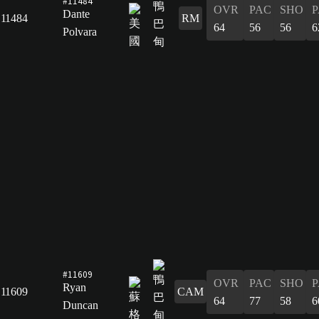
#11484
OVR
PAC
SHO
P
Dante
11484
RM
64
56
56
6
Polvara
#11609
OVR
PAC
SHO
P
Ryan
11609
CAM
64
77
58
6
Duncan