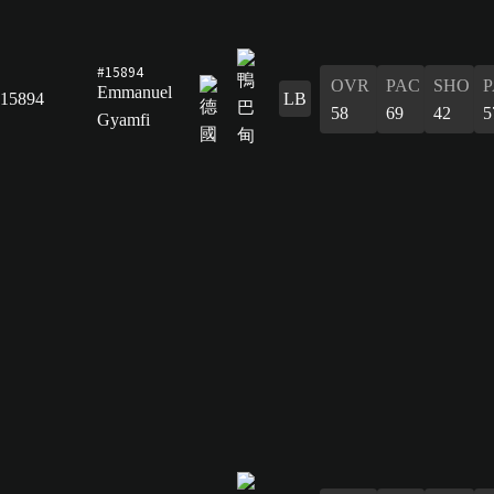
#15894
OVR
PAC
SHO
P
Emmanuel
15894
LB
58
69
42
5
Gyamfi