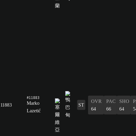
#11883
OVR
PAC
SHO
P
Marko
11883
ST
64
66
64
5
Lazetić