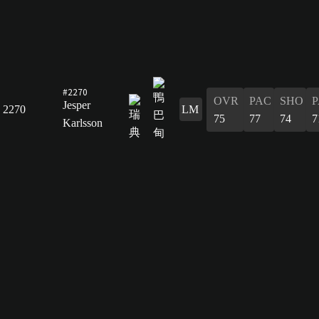
#2270
OVR
PAC
SHO
P
Jesper
2270
LM
75
77
74
7
Karlsson