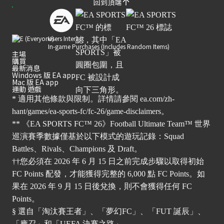
回到頂端
Users Interact
In-game Purchases (Includes Random Items)
主場
購買
最新消息
Windows 版 EA app
Mac 版 EA app
運動 遊戲
* 適用其他條款與限制。詳情請參閱
ea.com/zh-
hant/games/ea-sports-fc/fc-26/game-disclaimers
。
** 《EA SPORTS FC™ 26》Football Ultimate Team™ 世界
巡演賽季數據僅基於以下模式的遊玩記錄：Squad
Battles、Rivals、Champions 及 Draft。
††您必須在 2026 年 6 月 15 日之前完成步驟以取得初始
FC Points 配發，才能獲得完整的 6,000 點 FC Points。如
果在 2026 年 9 月 15 日後兌換，則不會獲得任何 FC
Points。
§ 選自「淘汰賽王者」、「夢幻FC」、「FUT 誕辰」、
「應召」和「UEFA 決賽之路」。