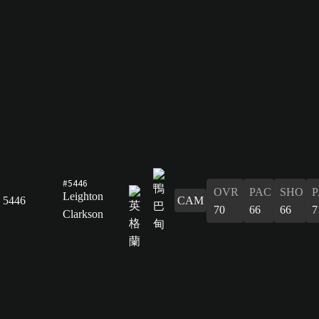
#5446
OVR
PAC
SHO
P
Leighton
5446
CAM
70
66
66
7
Clarkson