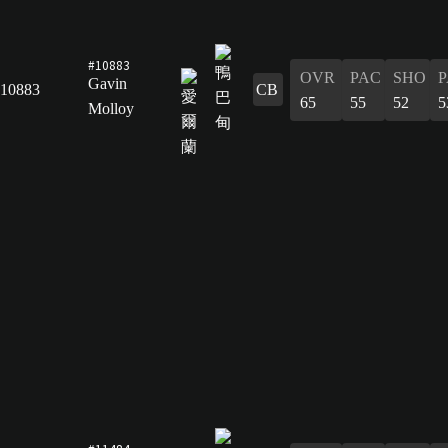
#10883
OVR
PAC
SHO
P
Gavin
10883
CB
65
55
52
5
Molloy