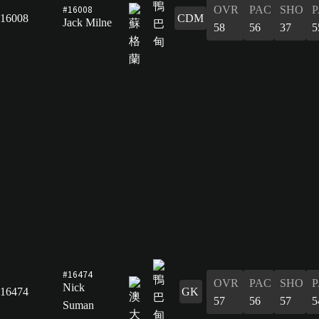
#16008
OVR
PAC
SHO
P
16008
CDM
Jack Milne
58
56
37
5
#16474
OVR
PAC
SHO
P
Nick
16474
GK
57
56
57
5
Suman