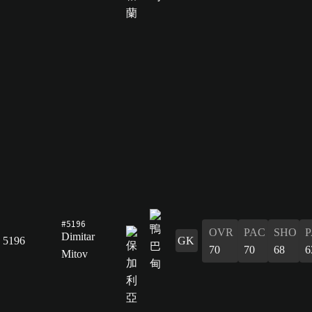
#5196
OVR
PAC
SHO
P
Dimitar
5196
GK
70
70
68
6
Mitov