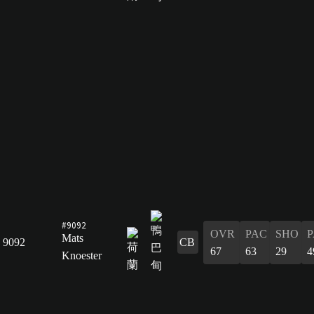
#9092
OVR
PAC
SHO
P
Mats
9092
CB
67
63
29
4
Knoester