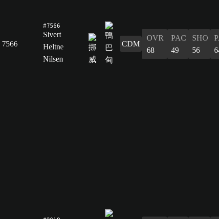
#7566
Sivert
OVR
PAC
SHO
P
7566
CDM
Heltne
68
49
56
6
Nilsen