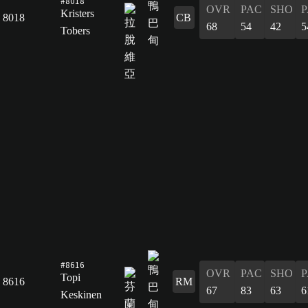
#8018
OVR
PAC
SHO
P
Kristers
8018
CB
68
54
42
5
Tobers
#8616
OVR
PAC
SHO
P
Topi
8616
RM
67
83
63
6
Keskinen