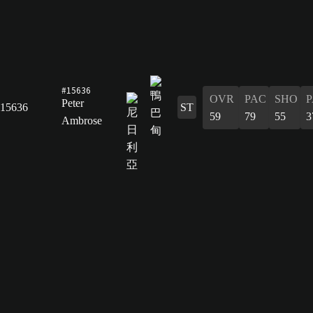
#15636
OVR
PAC
SHO
P
Peter
15636
ST
59
79
55
3
Ambrose