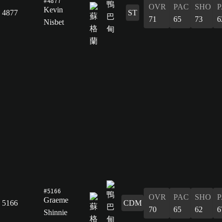
#4877
OVR
PAC
SHO
P
Kevin
4877
ST
71
65
73
6
Nisbet
#5166
OVR
PAC
SHO
P
Graeme
5166
CDM
70
65
62
6
Shinnie