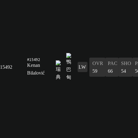
#15492
OVR
PAC
SHO
P
Kenan
15492
LW
59
66
54
5
Bilalović