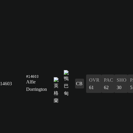
#14603
OVR
PAC
SHO
P
Alfie
14603
CB
61
62
30
5
Dorrington