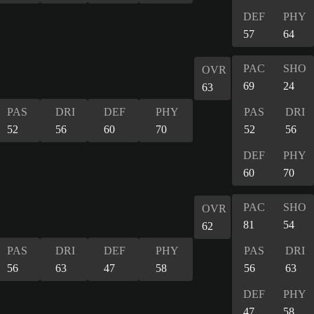
DEF
PHY
57
64
PAC
SHO
OVR
69
24
63
PAS
DRI
DEF
PHY
PAS
DRI
52
56
60
70
52
56
DEF
PHY
60
70
PAC
SHO
OVR
81
54
62
PAS
DRI
DEF
PHY
PAS
DRI
56
63
47
58
56
63
DEF
PHY
47
58