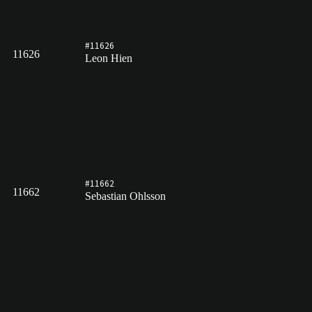
#11626
11626
Leon Hien
#11662
11662
Sebastian Ohlsson