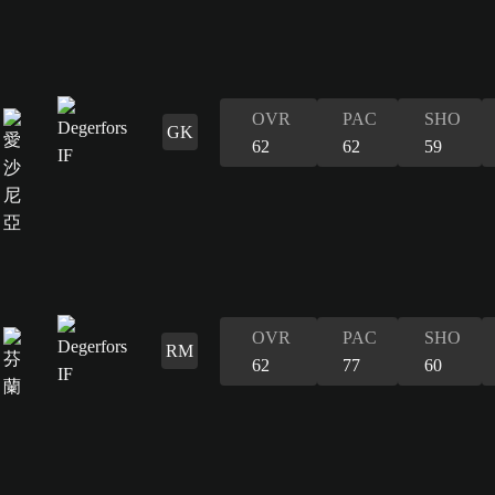
OVR
PAC
SHO
GK
62
62
59
OVR
PAC
SHO
RM
62
77
60