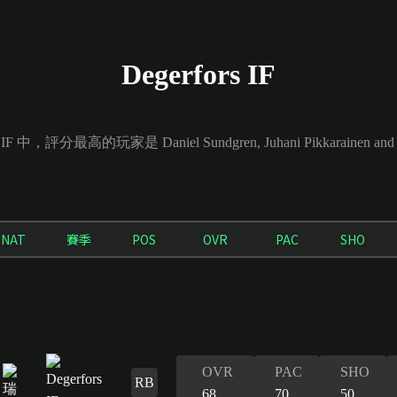
Degerfors IF
 IF 中，評分最高的玩家是 Daniel Sundgren, Juhani Pikkarainen and 
NAT
賽季
POS
OVR
PAC
SHO
OVR
PAC
SHO
RB
68
70
50