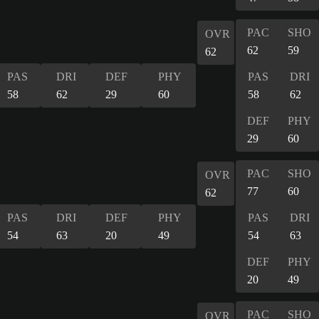
PAC
SHO
OVR
62
59
62
PAS
DRI
DEF
PHY
PAS
DRI
58
62
29
60
58
62
DEF
PHY
29
60
PAC
SHO
OVR
77
60
62
PAS
DRI
DEF
PHY
PAS
DRI
54
63
20
49
54
63
DEF
PHY
20
49
PAC
SHO
OVR