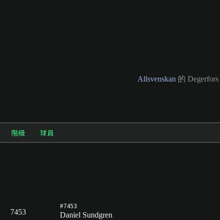
Allsvenskan
的 Degerfors
階級
球員
#7453
7453
Daniel Sundgren