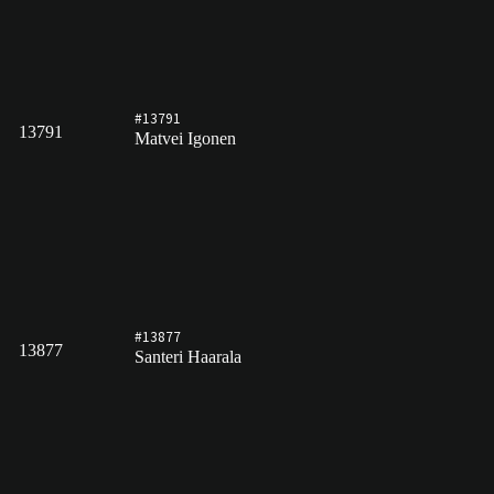
#13791
13791
Matvei Igonen
#13877
13877
Santeri Haarala