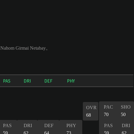
Nahom Girmai Netabay。
PAS
DRI
DEF
PHY
PAC
SHO
OVR
70
50
68
PAS
DRI
DEF
PHY
PAS
DRI
59
62
64
73
59
62