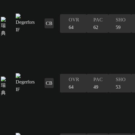
OVR
PAC
SHO
CB
64
62
59
OVR
PAC
SHO
CB
64
49
53