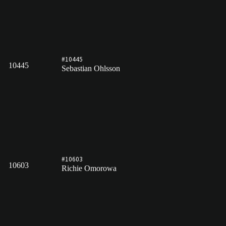
#10445
10445
Sebastian Ohlsson
#10603
10603
Richie Omorowa