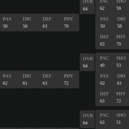
PAC
SHO
OVR
62
59
64
PAS
DRI
DEF
PHY
PAS
DRI
50
58
63
70
50
58
DEF
PHY
63
70
PAC
SHO
OVR
49
53
64
PAS
DRI
DEF
PHY
PAS
DRI
62
61
63
72
62
61
DEF
PHY
63
72
PAC
SHO
OVR
63
51
64