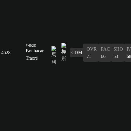
#4628
OVR
PAC
SHO
P
Boubacar
4628
CDM
71
66
53
6
Traoré