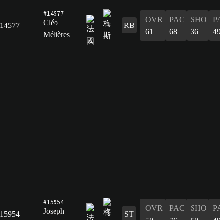
#14577
OVR
PAC
SHO
P
Cléo
14577
RB
61
68
36
4
Mélières
#15954
OVR
PAC
SHO
P
Joseph
15954
ST