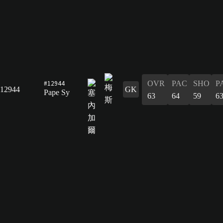
#12944
OVR
PAC
SHO
P
12944
GK
Pape Sy
63
64
59
6