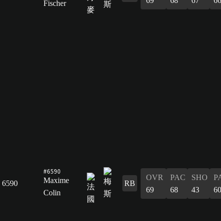
69
68
67
6
Fischer
#6590
OVR
PAC
SHO
P
Maxime
6590
RB
69
68
43
6
Colin