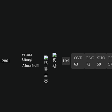
#12861
OVR
PAC
SHO
P
Giorgi
12861
LM
63
72
59
5
Abuashvili