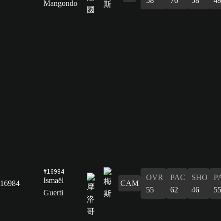
58
76
58
4
Mangondo
#16984
OVR
PAC
SHO
P
Ismaël
16984
CAM
55
62
46
5
Guerti