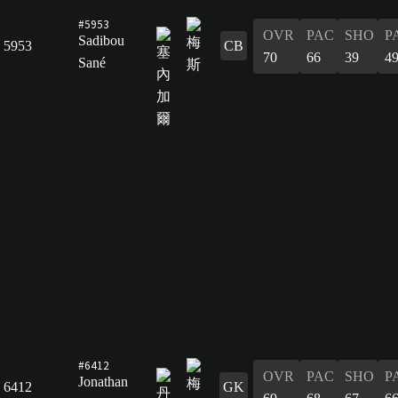
#5953
OVR
PAC
SHO
P
Sadibou
5953
CB
70
66
39
4
Sané
#6412
OVR
PAC
SHO
P
Jonathan
6412
GK