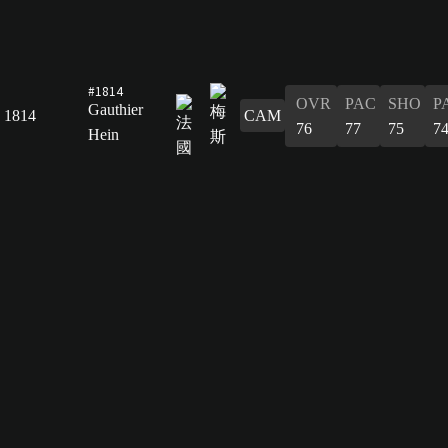
#1814
OVR
PAC
SHO
P
Gauthier
1814
CAM
76
77
75
7
Hein