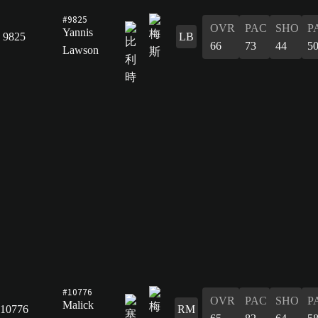
#9825
OVR
PAC
SHO
P
Yannis
9825
LB
66
73
44
5
Lawson
#10776
OVR
PAC
SHO
P
Malick
10776
RM