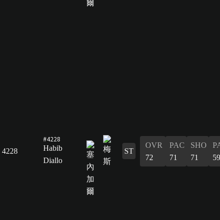
#4228
OVR
PAC
SHO
P
Habib
4228
ST
72
71
71
5
Diallo