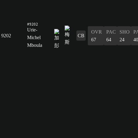
#9202
Urie-
OVR
PAC
SHO
P
9202
CB
Michel
67
64
24
4
Mboula