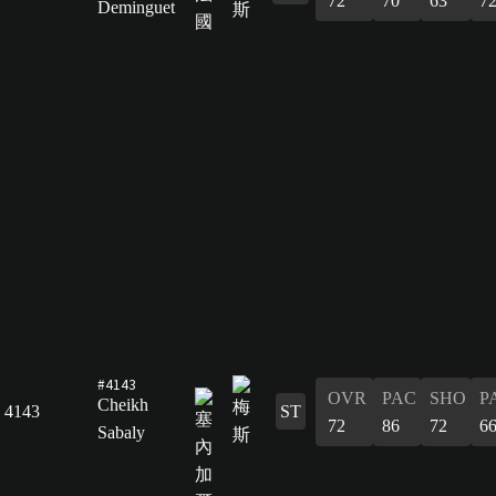
72
70
63
7
Deminguet
#4143
OVR
PAC
SHO
P
Cheikh
4143
ST
72
86
72
6
Sabaly