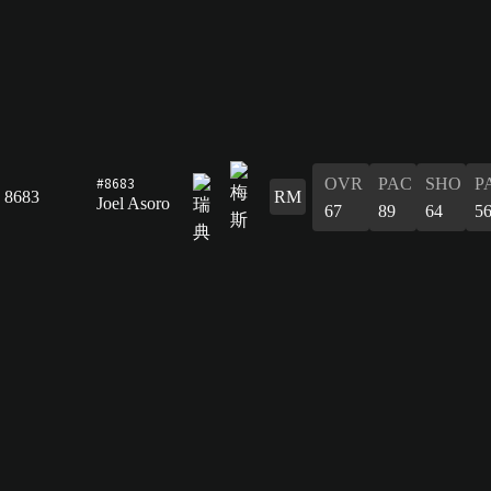
#8683
OVR
PAC
SHO
P
8683
RM
Joel Asoro
67
89
64
5