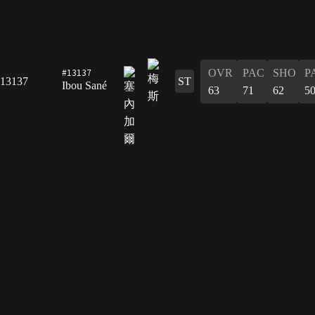
#13137
OVR
PAC
SHO
P
13137
ST
Ibou Sané
63
71
62
5