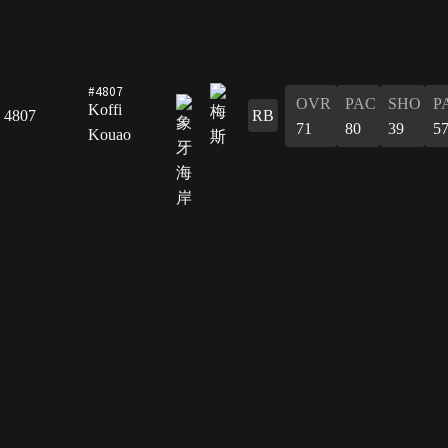
#4807
OVR
PAC
SHO
P
Koffi
4807
RB
71
80
39
5
Kouao