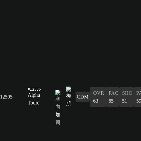
#12595
OVR
PAC
SHO
P
Alpha
12595
CDM
63
65
51
5
Touré