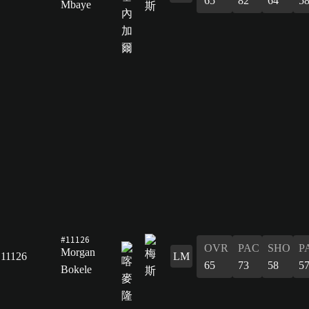
65
82
64
5
Mbaye
#11126
OVR
PAC
SHO
P
Morgan
11126
LM
65
73
58
5
Bokele