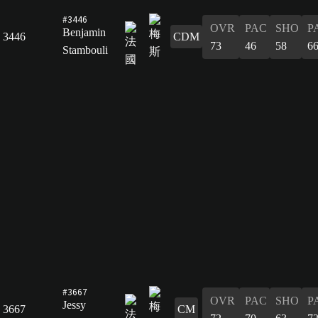
#3446
OVR
PAC
SHO
P
Benjamin
3446
CDM
73
46
58
6
Stambouli
#3667
OVR
PAC
SHO
P
Jessy
3667
CM