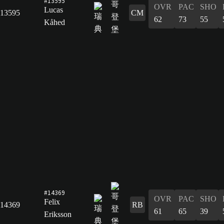
#13595
OVR
PAC
SHO
Lucas
13595
CM
62
73
55
Kåhed
#14369
OVR
PAC
SHO
Felix
14369
RB
61
65
39
Eriksson