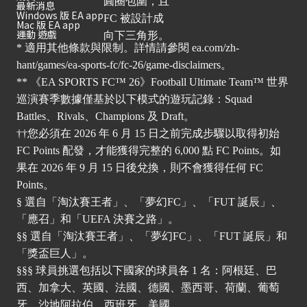
最新消息
Windows 版 EA app
Mac 版 EA app
運動 遊戲
* 適用其他條款與限制。詳情請參閱
ea.com/zh-
hant/games/ea-sports-fc/fc-26/game-disclaimers
。
** 《EA SPORTS FC™ 26》Football Ultimate Team™ 世界
巡演賽季數據僅基於以下模式的遊玩記錄：Squad
Battles、Rivals、Champions 及 Draft。
††您必須在 2026 年 6 月 15 日之前完成步驟以取得初始
FC Points 配發，才能獲得完整的 6,000 點 FC Points。如
果在 2026 年 9 月 15 日後兌換，則不會獲得任何 FC
Points。
§ 選自「淘汰賽王者」、「夢幻FC」、「FUT 誕辰」、
「應召」和「UEFA 決賽之路」。
§§ 選自「淘汰賽王者」、「夢幻FC」、「FUT 誕辰」和
「獎盃巨人」。
§§§ 球員挑選包括以下國家的球員各 1 名：阿根廷、巴
西、加拿大、英國、法國、德國、墨西哥、荷蘭、葡萄
牙、沙地阿拉伯、西班牙、美國。