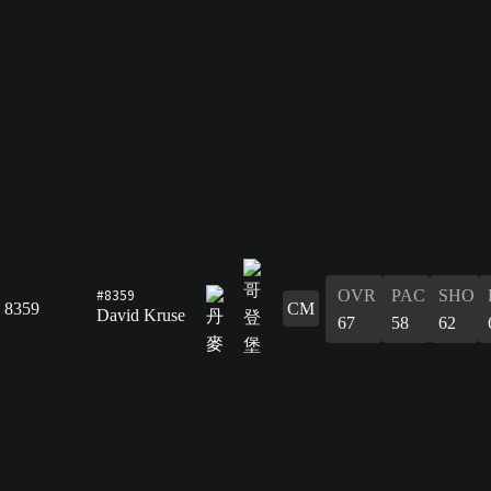
#8359
OVR
PAC
SHO
8359
CM
David Kruse
67
58
62