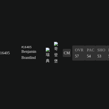
#16405
OVR
PAC
SHO
Benjamin
16405
CM
57
54
53
Brantlind