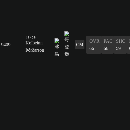
#9409
OVR
PAC
SHO
Kolbeinn
9409
CM
66
66
59
Þórðarson