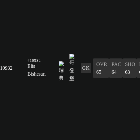
#10932
OVR
PAC
SHO
Elis
10932
GK
65
64
63
Bishesari