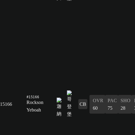
#15166
OVR
PAC
SHO
Rockson
15166
CB
60
75
28
Yeboah