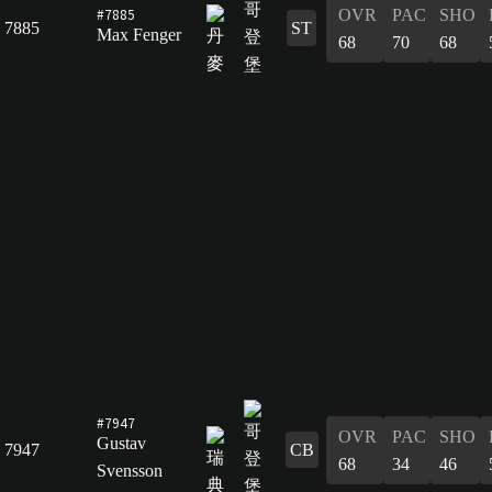
#7885
OVR
PAC
SHO
7885
ST
Max Fenger
68
70
68
#7947
OVR
PAC
SHO
Gustav
7947
CB
68
34
46
Svensson