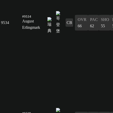
#9534
OVR
PAC
SHO
August
9534
CB
66
62
55
Erlingmark