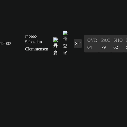
#12002
OVR
PAC
SHO
Sebastian
12002
ST
64
79
62
Clemmensen