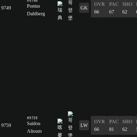
#9749
OVR
PAC
SHO
Pontus
9749
GK
66
67
62
Dahlberg
#9759
OVR
PAC
SHO
Saidou
9759
LW
66
81
62
Alioum