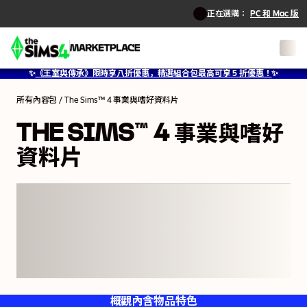
正在選購：
PC 和 Mac 版
1
/
6
✨
《王室與傳承》限時享八折優惠，精選組合包最高可享 5 折優惠！
✨
所有內容包
/
The Sims™ 4 事業與嗜好資料片
THE SIMS™ 4 事業與嗜好
資料片
概觀
內含物品
特色