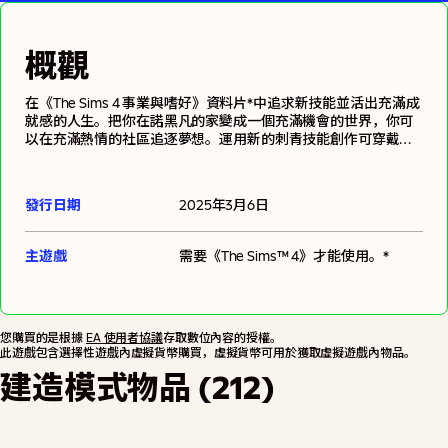
概觀
在《The Sims 4 事業與嗜好》資料片*中追求新技能並活出充滿成
就感的人生。把你在諾黑凡的家變成一個充滿機會的世界，你可
以在充滿熱情的社區追逐夢想。運用新的刺青技能創作可穿戴藝
術，甚至靠刺青賺取模擬幣。或使用新的陶藝技能製作實用作
品，並隨著你的進步開課收費。精明的模擬市民可以將他們最狂
野的夢想變成有利可圖的事業，所以善用你的想像力來製作一些
發行日期
2025年3月6日
特別的東西吧。在家經營你的事業或購買小型事業場所地段、僱
用員工、決定收費方式並制定規則。
主遊戲
需要
《The Sims™ 4》
才能使用。*
您購買的是根據
EA 使用者協議
存取數位內容的授權。
此遊戲包含選擇性遊戲內虛擬貨幣購買，虛擬貨幣可用於獲取虛擬遊戲內物品。
建造模式物品 (212)