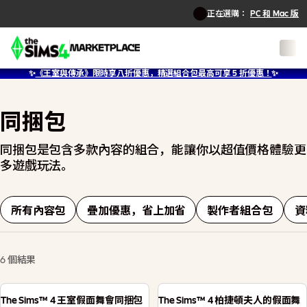
正在選購：
PC 和 Mac 版
✨
《王室與傳承》限時享八折優惠，精選組合包最高可享 5 折優惠！
✨
同捆包
同捆包是包含多款內容的組合，能讓你以超值價格體驗更
多遊戲玩法。
所有內容包
疊加優惠，省上加省
製作者組合包
資
6 個結果
The Sims™ 4 王室假面舞會同捆包
The Sims™ 4 柏捷頓夫人的假面舞