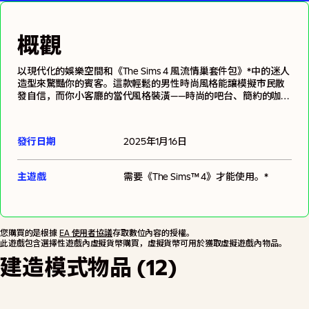
概觀
以現代化的娛樂空間和《The Sims 4 風流情巢套件包》*中的迷人
造型來驚豔你的賓客。這款輕鬆的男性時尚風格能讓模擬市民散
發自信，而你小客廳的當代風格裝潢——時尚的吧台、簡約的咖啡
桌等傢俱，無論在遊戲之夜或約會之夜，都能營造出完美氛圍。
發行日期
2025年1月16日
主遊戲
需要
《The Sims™ 4》
才能使用。*
您購買的是根據
EA 使用者協議
存取數位內容的授權。
此遊戲包含選擇性遊戲內虛擬貨幣購買，虛擬貨幣可用於獲取虛擬遊戲內物品。
建造模式物品 (12)