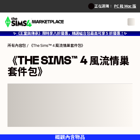
正在選購：
PC 和 Mac 版
1
/
2
✨
《王室與傳承》限時享八折優惠，精選組合包最高可享 5 折優惠！
✨
所有內容包
/
《The Sims™ 4 風流情巢套件包》
《THE SIMS™ 4 風流情巢
套件包》
概觀
內含物品