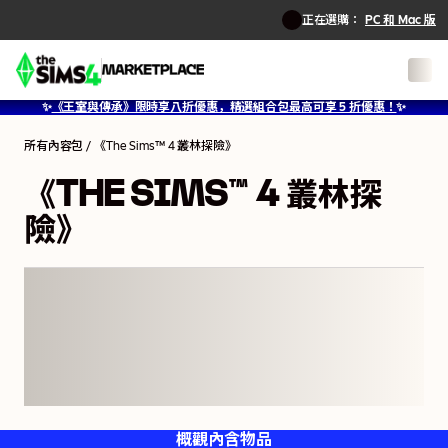
正在選購：
PC 和 Mac 版
1
/
12
✨
《王室與傳承》限時享八折優惠，精選組合包最高可享 5 折優惠！
✨
所有內容包
/
《The Sims™ 4 叢林探險》
《THE SIMS™ 4 叢林探
險》
概觀
內含物品