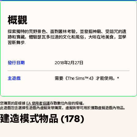
概觀
探索獨特的荒野景色、面對叢林考驗，並發掘神廟、受詛咒的遺
跡和寶藏。體驗瑟瓦多拉達的文化和風俗，大啖在地美食，並學
習新舞步.
發行日期
2018年2月27日
主遊戲
需要
《The Sims™ 4》
才能使用。*
您購買的是根據
EA 使用者協議
存取數位內容的授權。
此遊戲包含選擇性遊戲內虛擬貨幣購買，虛擬貨幣可用於獲取虛擬遊戲內物品。
建造模式物品 (178)