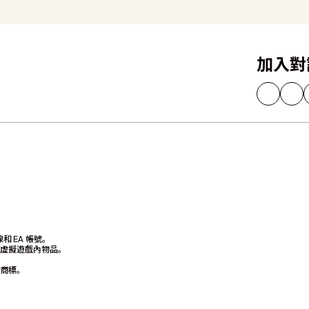
加入對
和 EA 帳號。
取虛擬遊戲內物品。
c. 的商標。