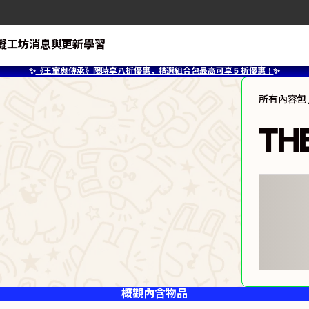
擬工坊
消息與更新
學習
✨
《王室與傳承》限時享八折優惠，精選組合包最高可享 5 折優惠！
✨
所有內容包
TH
概觀
內含物品