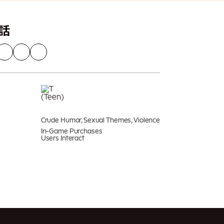
話
Crude Humor, Sexual Themes, Violence
In-Game Purchases
Users Interact