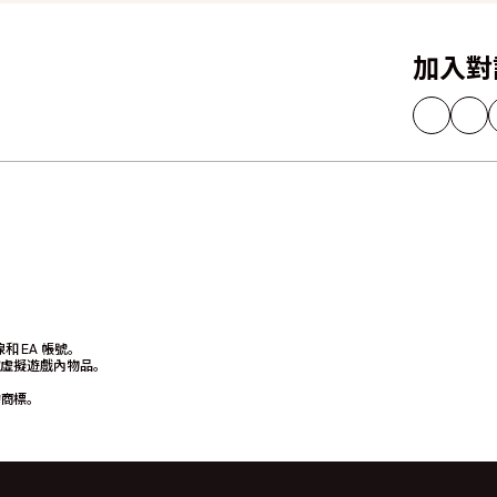
加入對
和 EA 帳號。
取虛擬遊戲內物品。
c. 的商標。