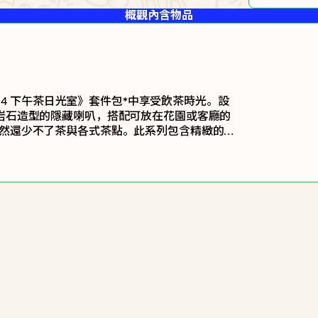
概觀
內含物品
s 4 下午茶日光室》套件包*中享受飲茶時光。設
岩石造型的隱藏喇叭，搭配可放在花園或客廳的
然還少不了茶與各式茶點。此系列包含精緻的茶
朋友「喝茶聊是非」的小天地。