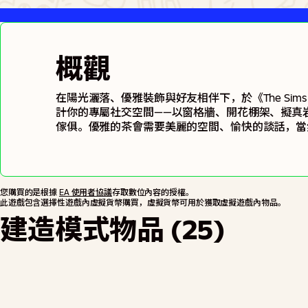
概觀
在陽光灑落、優雅裝飾與好友相伴下，於《The Sim
計你的專屬社交空間——以窗格牆、開花棚架、擬真
傢俱。優雅的茶會需要美麗的空間、愉快的談話，當
具與點心盤，兼具機能與觀賞性。快來打造最適合和
您購買的是根據
EA 使用者協議
存取數位內容的授權。
此遊戲包含選擇性遊戲內虛擬貨幣購買，虛擬貨幣可用於獲取虛擬遊戲內物品。
建造模式物品 (25)