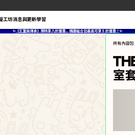
擬工坊
消息與更新
學習
✨
《王室與傳承》限時享八折優惠，精選組合包最高可享 5 折優惠！
✨
所有內容包
TH
室