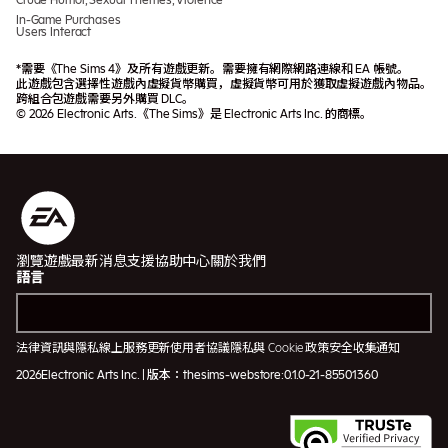
In-Game Purchases
Users Interact
*需要《The Sims 4》及所有遊戲更新。需要擁有網際網路連線和 EA 帳號。
此遊戲包含選擇性遊戲內虛擬貨幣購買，虛擬貨幣可用於獲取虛擬遊戲內物品。
跨組合包遊戲需要另外購買 DLC。
© 2026 Electronic Arts.《The Sims》是 Electronic Arts Inc. 的商標。
瀏覽遊戲
最新消息
支援協助中心
關於我們
語言
法律資訊與隱私
線上服務更新
使用者協議
隱私與 Cookie 政策
安全
收集通知
2026Electronic Arts Inc. | 版本：thesims-webstore:0.1.0-21-85501360