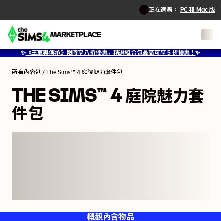
正在選購：
PC 和 Mac 版
✨
《王室與傳承》限時享八折優惠，精選組合包最高可享 5 折優惠！
✨
所有內容包
/
The Sims™ 4 庭院魅力套件包
THE SIMS™ 4 庭院魅力套
件包
概觀
內含物品