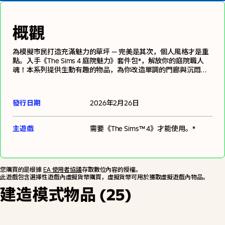
概觀
為模擬市民打造充滿魅力的草坪 — 完美是其次，個人風格才是重
點。入手《The Sims 4 庭院魅力》套件包*，解放你的庭院職人
魂！本系列提供生動有趣的物品，為你改造單調的門廊與沉悶的
草坪，搖身成為繽紛舒適的空間。混搭各種現代風格色調、材質
與永不過時的細節，任何社區都能打造成職人手作風。就算鄰居
突然帶著水果蛋糕來訪，或是隔著籬笆偷看，你的模擬市民隨時
發行日期
2026年2月26日
都能亮眼有型、侃侃而談，完全不輸高斯家族。創作者：
Ravasheen。
主遊戲
需要
《The Sims™ 4》
才能使用。*
您購買的是根據
EA 使用者協議
存取數位內容的授權。
此遊戲包含選擇性遊戲內虛擬貨幣購買，虛擬貨幣可用於獲取虛擬遊戲內物品。
建造模式物品 (25)