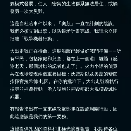
氣模式發展，使人口密集的生物群系無法居住，或觸
發另一次大災難。
這是自杜哈事件以來，「奧茲」一直在計劃的陰謀。
我們必須立刻出擊，以防銀矛計畫完成。我請求立即
批准「戰爭機器行動」。
大出走號正在待命。這艘船艦已經做好戰鬥準備——所
有平民，包括家庭和兒童，都在上一個港口離艦（感
謝老天，那個討厭的記者也走了）。火力小隊的偵察
兵在現場發現兩個重要目標：沃羅斯以及奧茲的變節
指揮官拉希德·扎因。在你的批准下，大出走號將執行
搜尋並摧毀行動，潛入設施並摧毀那部大規模毀滅性
武器。
有報告指出有一支東線攻擊部隊在設施周圍行動，因
此這應該是我們的第一要務。
這裡提供扎因的資料和北極光摘要報告。我期待各位