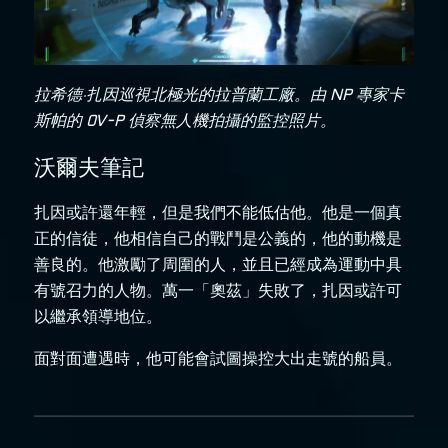
拉希德·扎因巡視北極光的拉普蘭工廠。由 NP 專家卡
斯帕的 OV-P 偵察無人機拍攝的監控照片。
沃爾夫筆記
扎因或許還年輕，但是我們不能低估他。他是一個真
正的信徒，他相信自己的戰鬥是公義的，他的動機是
善良的。他激勵了周圍的人，並且已經成為運動中具
有號召力的人物。萬一「奧茲」失敗了，扎因或許可
以繼承領導地位。
面對面遭遇時，他可能會試圖操控大出走號的船員。