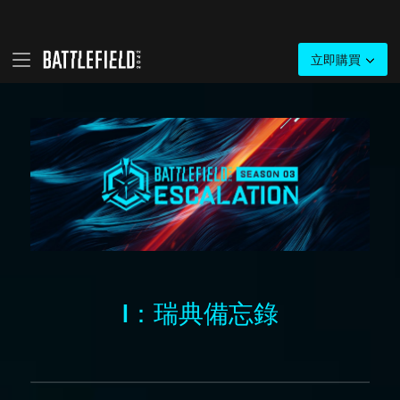
I：瑞典備忘錄