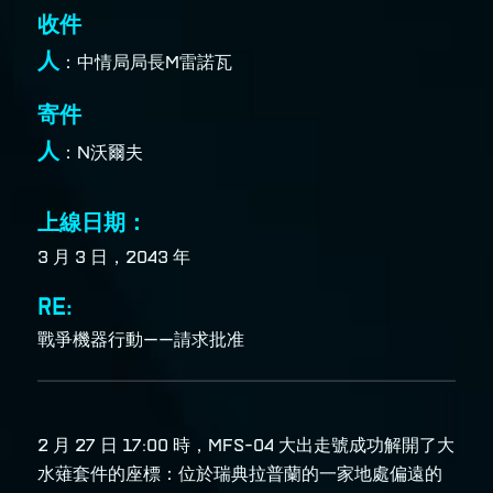
收件
人
：中情局局長M雷諾瓦
寄件
人
：N沃爾夫
上線日期：
3 月 3 日
，2043 年
RE:
戰爭機器行動——請求批准
2 月 27 日 17:00 時，MFS-04 大出走號成功解開了大
水薙套件的座標：位於瑞典拉普蘭的一家地處偏遠的