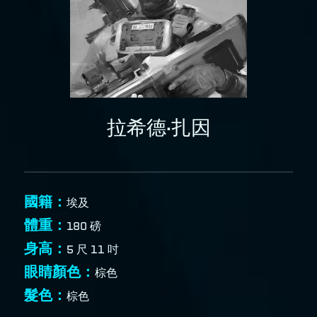
拉希德·扎因
國籍：
埃及
體重：
180 磅
身高：
5 尺 11 吋
眼睛顏色：
棕色
髮色：
棕色