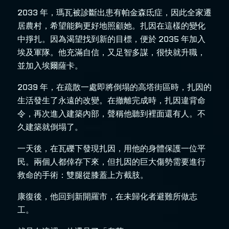
2033 年，瑪瓦被診斷出患有帕金森氐症，因此全家遷
居農村，希望能夠更好地照顧她。扎因在這樣的變化
中掙扎。因為渴望找到新的目標，便於 2035 年加入
埃及軍隊。他充滿自信，又足智多謀，很快就升職，
並加入埃爾薩卡。
2039 年，在疏散一處即將倒塌的高塔街區時，扎因的
生活發生了永遠的改變。在撤離完成時，扎因違背命
令，再次進入建築內部，聲稱他聽到裡面還有人。不
久建築就倒塌了。
一天後，在瓦礫下發現扎因，用他的身體保護一位平
民。兩個人都倖存下來，但扎因的巨大傷勢需要進行
救命的手術：雙腿從膝蓋上方截肢。
康復後，他回到新開羅市，在未歸化者避難所做志
工。