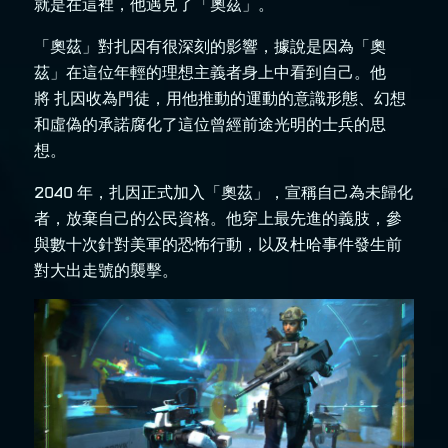
就是在這裡，他遇見了「奧茲」。
「奧茲」對扎因有很深刻的影響，據說是因為「奧
茲」在這位年輕的理想主義者身上中看到自己。他
將 扎因收為門徒，用他推動的運動的意識形態、幻想
和虛偽的承諾腐化了這位曾經前途光明的士兵的思
想。
2040 年，扎因正式加入「奧茲」，宣稱自己為未歸化
者，放棄自己的公民資格。他穿上最先進的義肢，參
與數十次針對美軍的恐怖行動，以及杜哈事件發生前
對大出走號的襲擊。