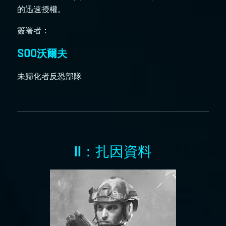
的迅速授權。
簽署者：
SOO沃爾夫
未歸化者反恐部隊
II：扎因資料