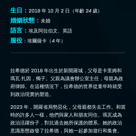
生日：
2018 年 10 月 2 日（年齡 24 歲）
婚姻狀態：
未婚
語言：
埃及阿拉伯文、英語
服役
：埃爾薩卡（4 年）
拉希德於 2018 年出生於新開羅城，父母是卡里姆和
瑪瓦·扎因，獨子。父親為議會辦公室主任，母親為政
府律師。在這種情況下，拉希德的世界從童年時就受
到政治現實的塑造。
2023 年，開羅省局勢惡化，父母親都失去工作。和當
時的許多人一樣，他們與家人和朋友同住。瑪瓦成為
政治活躍份子，對抗過去她所保護的體系。她的政治
意識形態啟發了拉希德，與她一起參加遊行和集會。