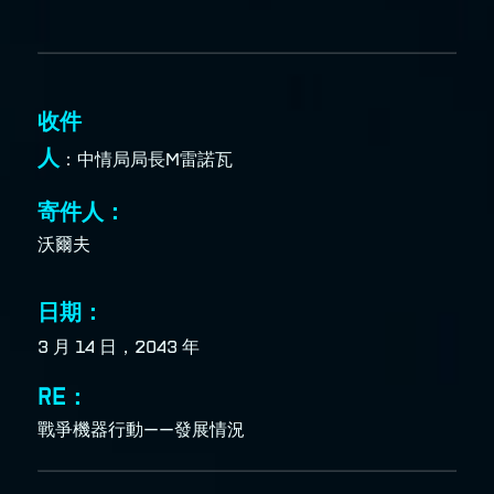
收件
人
：中情局局長M雷諾瓦
寄件人：
沃爾夫
日期：
3 月 14 日
，2043 年
RE：
戰爭機器行動——發展情況