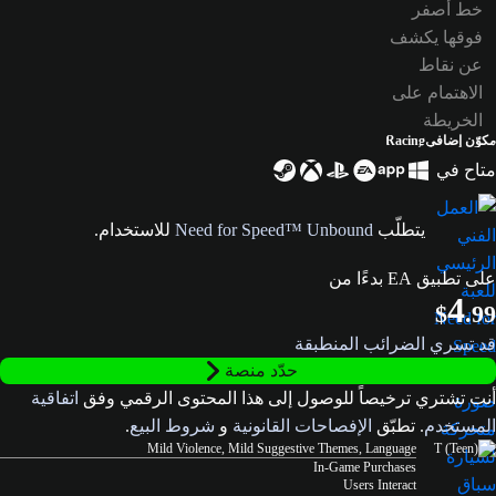
مكوّن إضافي
Racing
متاح في
يتطلّب
Need for Speed™ Unbound
للاستخدام.
على تطبيق EA بدءًا من
4
$
.99
قد تسري الضرائب المنطبقة
حدّد منصة
أنت تشتري ترخيصاً للوصول إلى هذا المحتوى الرقمي وفق
اتفاقية
المستخدم
. تطبّق
الإفصاحات القانونية
و
شروط البيع
.
Mild Violence, Mild Suggestive Themes, Language
In-Game Purchases
Users Interact