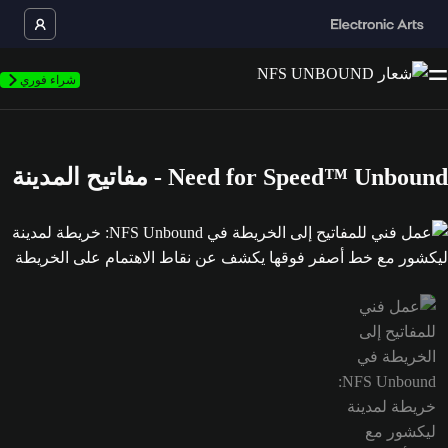
شراء فوري
Need for Speed™ Unbound - مفاتيح المدينة
مل فني للمفاتيح إلى الخريطة في NFS Unbound: خريطة لمدينة ليكشور مع خط أصفر فوقها يكشف عن نقاط الاهتمام على الخريطة is now the current item in the media gallery