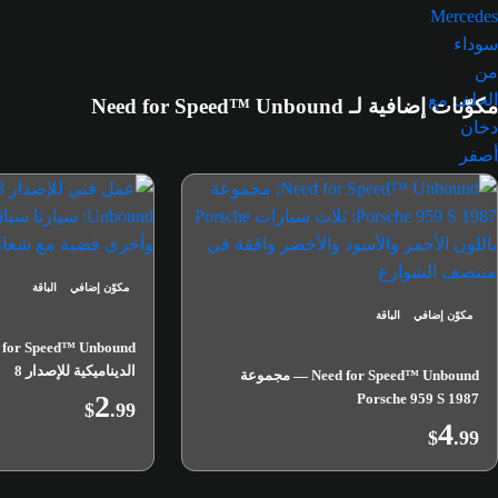
مكوّنات إضافية لـ Need for Speed™ Unbound
مكوّن إضافي
الباقة
مكوّن إضافي
الباقة
الديناميكية للإصدار 8
Need for Speed™ Unbound — مجموعة
2
Porsche 959 S 1987
$
.99
4
$
.99