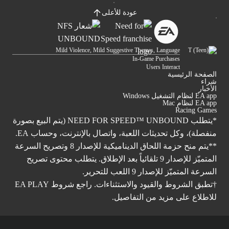
عودة للأعلى
Mild Violence, Mild Suggestive Themes, Language
In-Game Purchases
Users Interact
الصفحة الرئيسية
شراء
الأخبار
EA app لنظام التشغيل Windows
EA app لنظام Mac
Racing Games
*يتطلب NEED FOR SPEED™ UNBOUND (يتم البيع بصورة
منفصلة)، وكل تحديثات اللعبة، واتصال بالإنترنت، وحساب EA.
**يتم منح حزمة اللحاق الديناميكية للإصدار 8 وتصريح السرعة
المتميّز للإصدار 9 تلقائياً بعد الإطلاق. يتطلب محتوى تصريح
السرعة المتميّز للإصدار 9 اللعب للتحرير.
†تطبق الشروط والقيود والاستثناءات. راجع شروط
EA PLAY
للاطلاع على مزيد من التفاصيل.