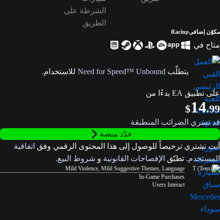
مكوّن إضافي
Racing
متاح في
يتطلّب
Need for Speed™ Unbound
للاستخدام.
على تطبيق EA بدءًا من
14
$
.99
قد تسري الضرائب المنطبقة
حدّد منصة
أنت تشتري ترخيصاً للوصول إلى هذا المحتوى الرقمي وفق
اتفاقية
المستخدم
. تطبّق
الإفصاحات القانونية
و
شروط البيع
.
Mild Violence, Mild Suggestive Themes, Language
In-Game Purchases
Users Interact