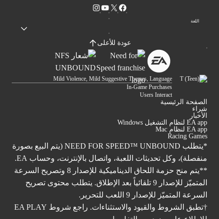
اللغة
عودة للأعلى
Mild Violence, Mild Suggestive Themes, Language
In-Game Purchases
Users Interact
الصفحة الرئيسية
شراء
الأخبار
EA app لنظام التشغيل Windows
EA app لنظام Mac
Racing Games
*يتطلب NEED FOR SPEED™ UNBOUND (يتم البيع بصورة
منفصلة)، وكل تحديثات اللعبة، واتصال بالإنترنت، وحساب EA.
**يتم منح حزمة اللحاق الديناميكية للإصدار 8 وتصريح السرعة
المتميّز للإصدار 9 تلقائياً بعد الإطلاق. يتطلب محتوى تصريح
السرعة المتميّز للإصدار 9 اللعب للتحرير.
†تطبق الشروط والقيود والاستثناءات. راجع شروط
EA PLAY