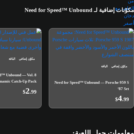
مكوّنات إضافية لـ Need for Speed™ Unbound
مكوّن إضافي
الباقة
مكوّن إضافي
الباقة
ed™ Unbound — Vol. 8
namic Catch-Up Pack
Need for Speed™ Unbound — Porsche 959 S
2
‘87 Set
$
.99
4
$
.99
معلومات حول اللعبة: