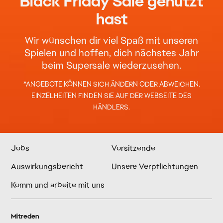
*ANGEBOTE KÖNNEN SICH ÄNDERN ODER ABWEICHEN.
EINZELHEITEN FINDEN SIE AUF DER WEBSEITE DES
HÄNDLERS.