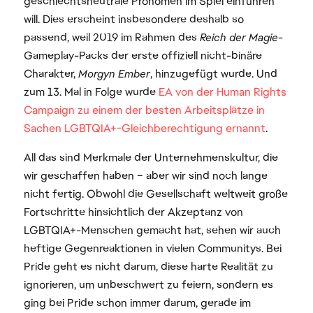
geschlechtsneutrale Pronomen im Spiel einführen
will. Dies erscheint insbesondere deshalb so
passend, weil 2019 im Rahmen des
Reich der Magie
-
Gameplay-Packs der erste offiziell nicht-binäre
Charakter,
Morgyn Ember
, hinzugefügt wurde. Und
zum 13. Mal in Folge wurde
EA von der Human Rights
Campaign zu einem der besten Arbeitsplätze in
Sachen LGBTQIA+-Gleichberechtigung ernannt
.
All das sind Merkmale der Unternehmenskultur, die
wir geschaffen haben – aber wir sind noch lange
nicht fertig. Obwohl die Gesellschaft weltweit große
Fortschritte hinsichtlich der Akzeptanz von
LGBTQIA+-Menschen gemacht hat, sehen wir auch
heftige Gegenreaktionen in vielen Communitys. Bei
Pride geht es nicht darum, diese harte Realität zu
ignorieren, um unbeschwert zu feiern, sondern es
ging bei Pride schon immer darum, gerade im