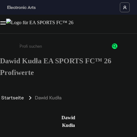
Dawid Kudła EA SPORTS FC™ 26
Gib mindestens 3 Zeichen oder Ziffern ein
Profiwerte
Startseite
Dawid Kudła
Dawid
Kudła