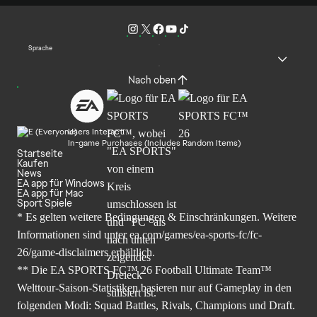
Sprache
Nach oben
Users Interact
In-game Purchases (Includes Random Items)
Startseite
Kaufen
News
EA app für Windows
EA app für Mac
Sport Spiele
* Es gelten weitere Bedingungen & Einschränkungen. Weitere
Informationen sind unter
ea.com/games/ea-sports-fc/fc-
26/game-disclaimers
erhältlich.
** Die EA SPORTS FC™ 26 Football Ultimate Team™
Welttour-Saison-Statistiken basieren nur auf Gameplay in den
folgenden Modi: Squad Battles, Rivals, Champions und Draft.