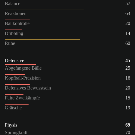
Balance
57
Reaktionen
63
Ballkontrolle
20
Dribbling
14
Ruhe
60
Defensive
45
Abgefangene Bälle
25
Kopfball-Präzision
16
Defensives Bewusstsein
20
Faire Zweikämpfe
15
Grätsche
19
Physis
69
Sprungkraft
70