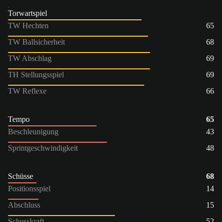
Torwartspiel
TW Hechten
65
TW Ballsicherheit
68
TW Abschlag
69
TH Stellungsspiel
69
TW Reflexe
66
Tempo
65
Beschleunigung
43
Sprintgeschwindigkeit
48
Schüsse
68
Positionsspiel
14
Abschluss
15
Schusskraft
52