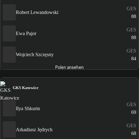
GES
Robert Lewandowski
88
GES
Ewa Pajor
88
GES
Wojciech Szczęsny
84
Polen ansehen
GKS Katowice
GES
Ilya Shkurin
69
GES
Arkadiusz Jędrych
68