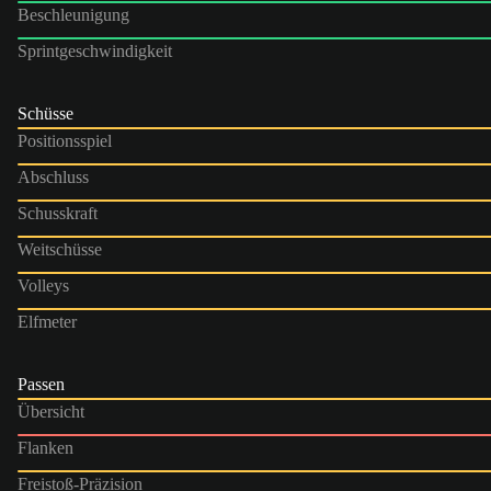
Beschleunigung
Sprintgeschwindigkeit
Schüsse
Positionsspiel
Abschluss
Schusskraft
Weitschüsse
Volleys
Elfmeter
Passen
Übersicht
Flanken
Freistoß-Präzision