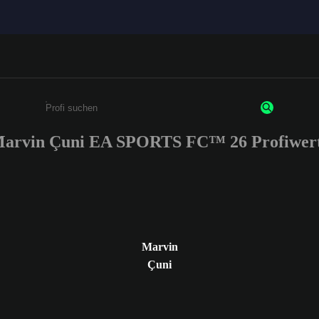
arvin Çuni EA SPORTS FC™ 26 Profiwer
Gib mindestens 3 Zeichen oder Ziffern ein
Marvin
Çuni