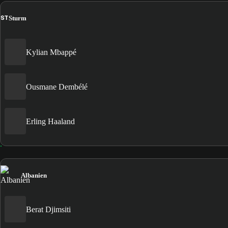
ST
Sturm
Kylian Mbappé
Ousmane Dembélé
Erling Haaland
Albanien
Berat Djimsiti