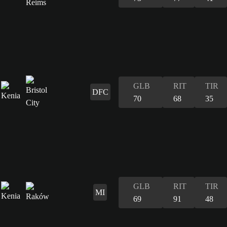
GLB
RIT
TIR
DFC
70
68
35
GLB
RIT
TIR
MI
69
91
48