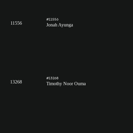
#11556
11556
Jonah Ayunga
#13268
13268
Timothy Noor Ouma