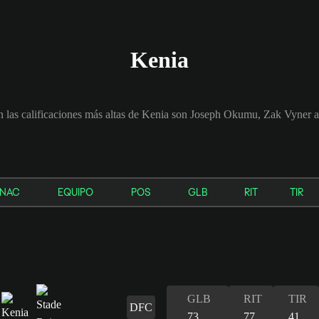
Kenia
n las calificaciones más altas de Kenia son Joseph Okumu, Zak Vyner a
NAC
EQUIPO
POS
GLB
RIT
TIR
GLB
RIT
TIR
DFC
73
77
41