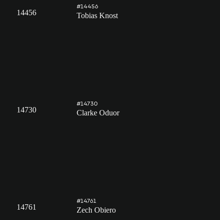
#14456
14456
Tobias Knost
#14730
14730
Clarke Oduor
#14761
14761
Zech Obiero