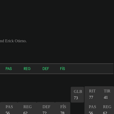
nd Erick Otieno.
PAS
REG
DEF
FÍS
RIT
TIR
GLB
77
41
73
PAS
REG
DEF
FÍS
PAS
REG
56
62
72
78
56
62