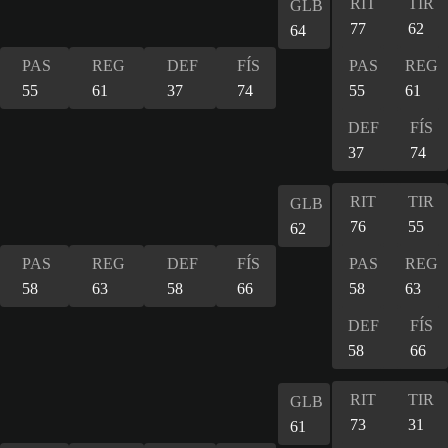
RIT
TIR
GLB
77
62
64
PAS
REG
DEF
FÍS
PAS
REG
55
61
37
74
55
61
DEF
FÍS
37
74
RIT
TIR
GLB
76
55
62
PAS
REG
DEF
FÍS
PAS
REG
58
63
58
66
58
63
DEF
FÍS
58
66
RIT
TIR
GLB
73
31
61