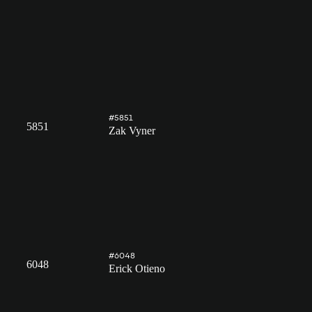
#5851
5851
Zak Vyner
#6048
6048
Erick Otieno