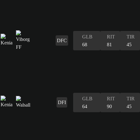
GLB
RIT
TIR
DFC
68
81
45
GLB
RIT
TIR
DFI
64
90
45