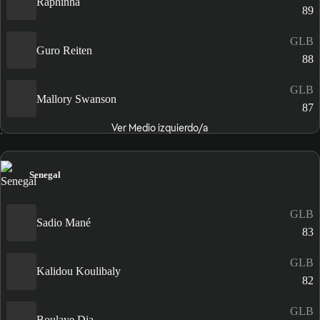
Raphinha
89
GLB
Guro Reiten
88
GLB
Mallory Swanson
87
Ver Medio izquierdo/a
Senegal
GLB
Sadio Mané
83
GLB
Kalidou Koulibaly
82
GLB
Boulaye Dia