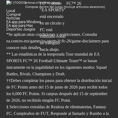
Interacción de usuarios
Compras dentro del juego (Incluye artículos aleatorios)
Local
Comprar
Noticias
EA app para Windows
EA app para Mac
Deportes Juegos
*Se aplican otras condiciones y restricciones. Consulta
ea.com/
es-mx/games/ea-sports-fc/fc-26/game-disclaimers para
conocer más
detalles.
** Las estadísticas de la temporada Tour mundial de EA
SPORTS FC™ 26 Football Ultimate Team™ se basan
únicamente en la jugabilidad en los siguientes modos: Squad
Battles, Rivals, Champions y Draft.
††Debes completar los pasos para obtener la distribución inicial
de FC Points antes del 15 de junio de 2026 para recibir todos
los 6,000 FC Points. Si canjeas después del 15 de septiembre
de 2026, no recibirás ningún FC Point.
§ Selecciones extraídas de Realeza de eliminatorias, Fantasy
FC, Cumpleaños de FUT, Responde al llamado y Rumbo a la