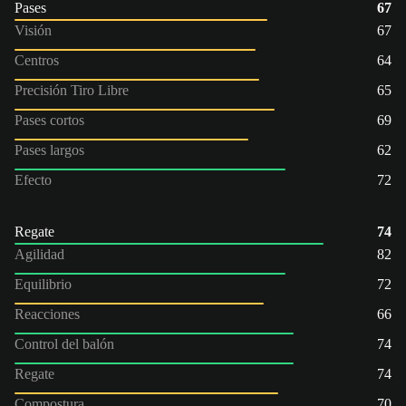
Pases
67
Visión
67
Centros
64
Precisión Tiro Libre
65
Pases cortos
69
Pases largos
62
Efecto
72
Regate
74
Agilidad
82
Equilibrio
72
Reacciones
66
Control del balón
74
Regate
74
Compostura
70