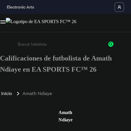
Calificaciones de futbolista de Amath
Ingresa un mínimo de 3 caracteres o números
Ndiaye en EA SPORTS FC™ 26
Inicio
Amath Ndiaye
Amath
Ndiaye