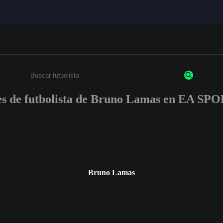
nes de futbolista de Bruno Lamas en EA S
Ingresa un mínimo de 3 caracteres o números
Bruno Lamas