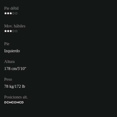
Pie débil
Mov. hábiles
Pie
Izquierdo
Altura
178 cm/5'10"
Peso
78 kg/172 lb
Posiciones alt.
DC
MCO
MCD