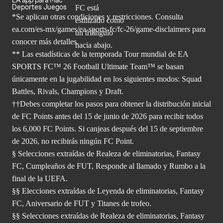
EA app para Mac
Deportes Juegos
*Se aplican otras condiciones y restricciones. Consulta
ea.com/
es-mx/games/ea-sports-fc/fc-26/game-disclaimers para
conocer más
detalles.
** Las estadísticas de la temporada Tour mundial de EA
SPORTS FC™ 26 Football Ultimate Team™ se basan
únicamente en la jugabilidad en los siguientes modos: Squad
Battles, Rivals, Champions y Draft.
††Debes completar los pasos para obtener la distribución inicial
de FC Points antes del 15 de junio de 2026 para recibir todos
los 6,000 FC Points. Si canjeas después del 15 de septiembre
de 2026, no recibirás ningún FC Point.
§ Selecciones extraídas de Realeza de eliminatorias, Fantasy
FC, Cumpleaños de FUT, Responde al llamado y Rumbo a la
final de la UEFA.
§§ Elecciones extraídas de Leyenda de eliminatorias, Fantasy
FC, Aniversario de FUT y Titanes de trofeo.
§§ Selecciones extraídas de Realeza de eliminatorias, Fantasy