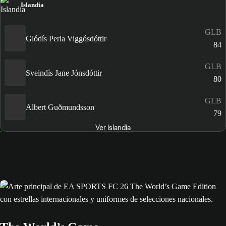
Islandia
GLB
Glódís Perla Viggósdóttir
84
GLB
Sveindís Jane Jónsdóttir
80
GLB
Albert Guðmundsson
79
Ver Islandia