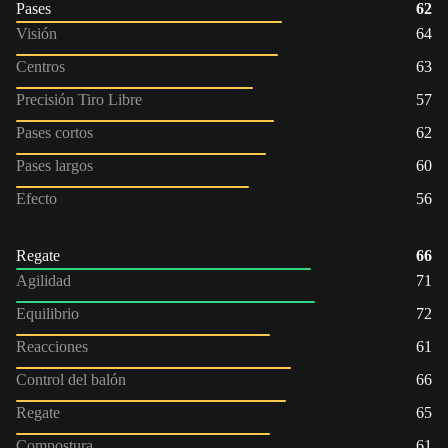
Pases
62
Visión
64
Centros
63
Precisión Tiro Libre
57
Pases cortos
62
Pases largos
60
Efecto
56
Regate
66
Agilidad
71
Equilibrio
72
Reacciones
61
Control del balón
66
Regate
65
Compostura
61