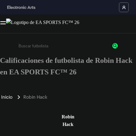
Calificaciones de futbolista de Robin Hack
Ingresa un mínimo de 3 caracteres o números
en EA SPORTS FC™ 26
Inicio
Robin Hack
Robin
Hack