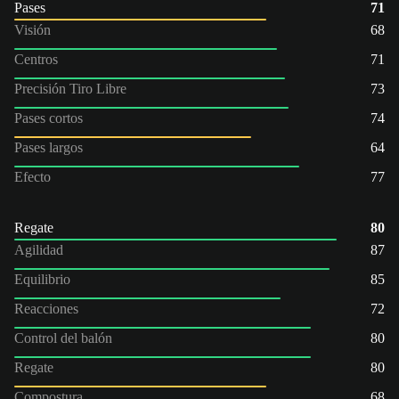
Pases
71
Visión
68
Centros
71
Precisión Tiro Libre
73
Pases cortos
74
Pases largos
64
Efecto
77
Regate
80
Agilidad
87
Equilibrio
85
Reacciones
72
Control del balón
80
Regate
80
Compostura
68