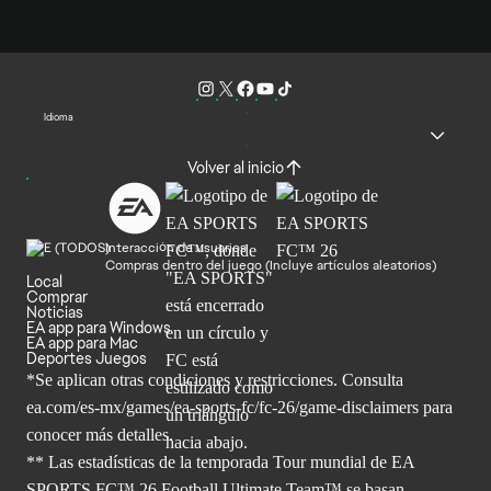
Idioma
Volver al inicio
Interacción de usuarios
Compras dentro del juego (Incluye artículos aleatorios)
Local
Comprar
Noticias
EA app para Windows
EA app para Mac
Deportes Juegos
*Se aplican otras condiciones y restricciones. Consulta
ea.com/
es-mx/games/ea-sports-fc/fc-26/game-disclaimers para
conocer más
detalles.
** Las estadísticas de la temporada Tour mundial de EA
SPORTS FC™ 26 Football Ultimate Team™ se basan