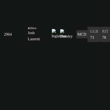
#2964
GLB
RIT
Josh
2964
MCD
73
78
Laurent