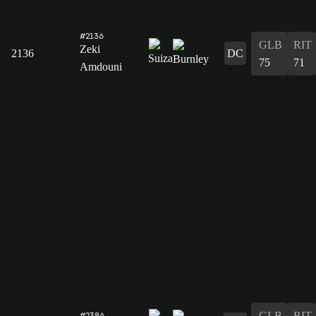
#2136
GLB
RIT
Zeki
2136
DC
75
71
Amdouni
GLB
RIT
#2386