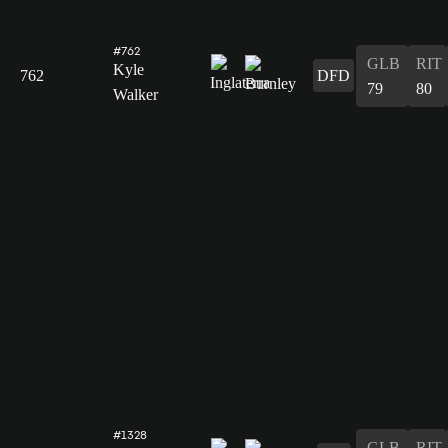
#762
GLB
RIT
Kyle
762
DFD
79
80
Walker
#1328
GLB
RIT