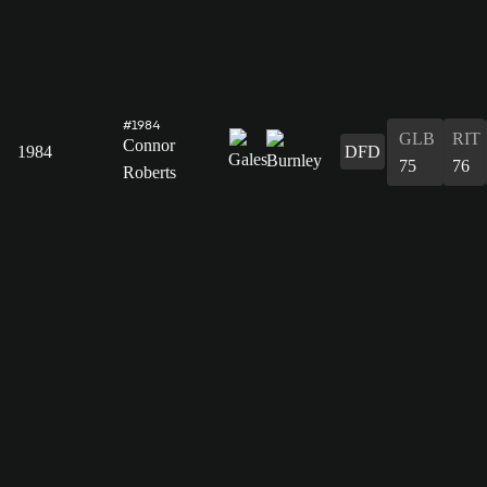
#1984
GLB
RIT
Connor
1984
DFD
75
76
Roberts