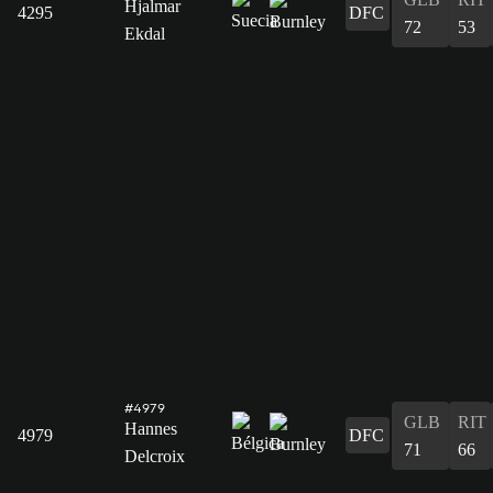
Hjalmar
4295
DFC
72
53
Ekdal
#4979
GLB
RIT
Hannes
4979
DFC
71
66
Delcroix