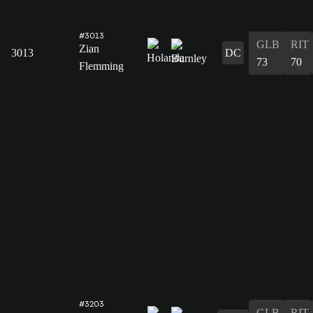
#3013
GLB
RIT
Zian
3013
DC
73
70
Flemming
#3203
GLB
RIT