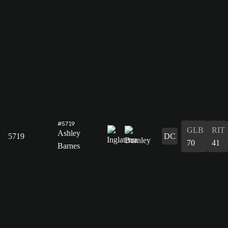
#5719
GLB
RIT
Ashley
5719
DC
70
41
Barnes