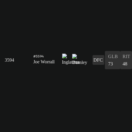
GLB
RIT
#3594
3594
DFC
Joe Worrall
73
48