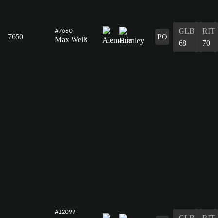
GLB
RIT
#7650
7650
PO
Max Weiß
68
70
#12099
GLB
RIT