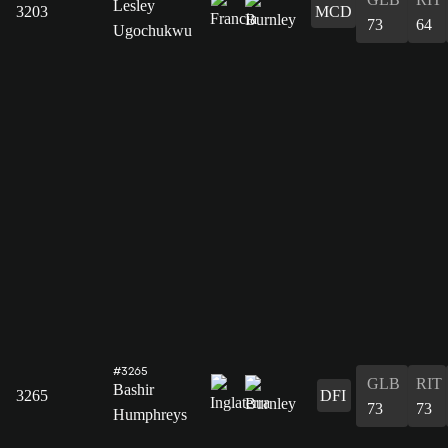
Lesley
3203
MCD
73
64
Ugochukwu
#3265
GLB
RIT
Bashir
3265
DFI
73
73
Humphreys