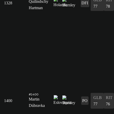
Quilindschy
1328
DFI
77
78
Hartman
#1400
GLB
RIT
Martin
1400
PO
77
76
Dúbravka