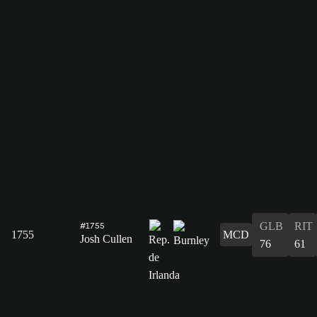
GLB
RIT
#1755
1755
MCD
Josh Cullen
76
61