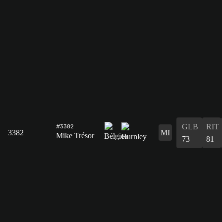
GLB
RIT
#3382
3382
MI
Mike Trésor
73
81