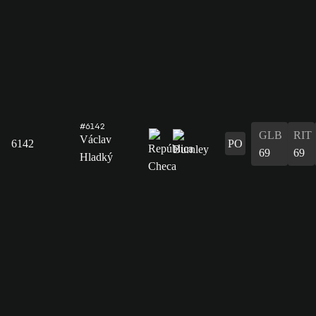
#6142
GLB
RIT
Václav
6142
PO
69
69
Hladký