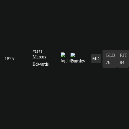
#1875
GLB
RIT
Marcus
1875
MD
76
84
Edwards