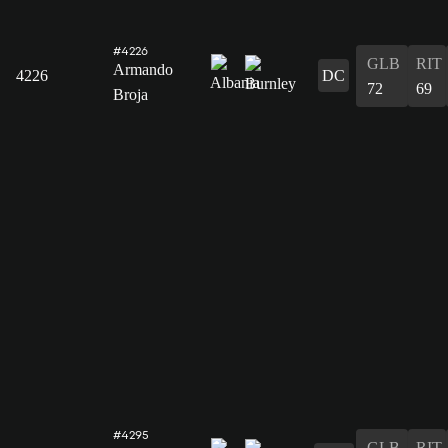
#4226
GLB
RIT
Armando
4226
DC
72
69
Broja
#4295
GLB
RIT