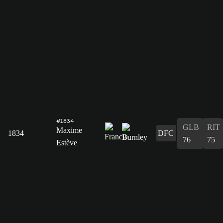
#1834
GLB
RIT
Maxime
1834
DFC
76
75
Estève