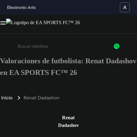
Valoraciones de futbolista: Renat Dadashov
Escribe un mínimo de 3 caracteres o números.
en EA SPORTS FC™ 26
Inicio
Renat Dadashov
Renat
Dadashov