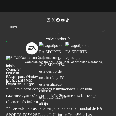
Idioma
Volver arriba
Interacción de usuarios
Compras dentro del juego (Incluye artículos aleatorios)
Inicio
Comprar
Noticias
EA app para Windows
EA app para Mac
Deportes Juegos
* Sujeto a otras condiciones y limitaciones. Consulta
ea.com/es/games/ea-sports-fc/fc-26/game-disclaimers para
obtener
más información.
** Las estadísticas de la temporada de Gira mundial de EA
SPORTS FC™ 26 Football Ultimate Team™ se basan