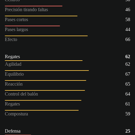
Precisión tirando faltas
46
Pases cortos
58
Pases largos
44
Efecto
66
Regates
62
Agilidad
62
Equilibrio
67
Reacción
65
Control del balón
64
Regates
61
Compostura
59
Defensa
25