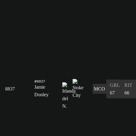
#8837
GRL
RIT
Jamie
8837
MCO
67
66
Donley