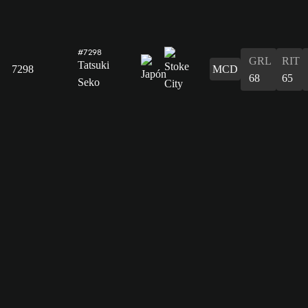
#7298
GRL
RIT
Tatsuki
7298
MCD
68
65
Seko