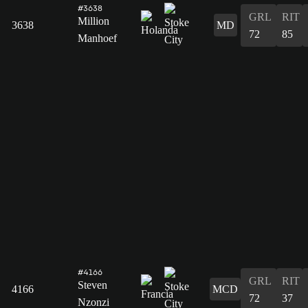
#3638
GRL
RIT
Million
3638
MD
72
85
Manhoef
#4166
GRL
RIT
Steven
4166
MCD
72
37
Nzonzi