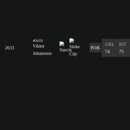
#2633
GRL
RIT
Viktor
2633
POR
74
75
Johansson