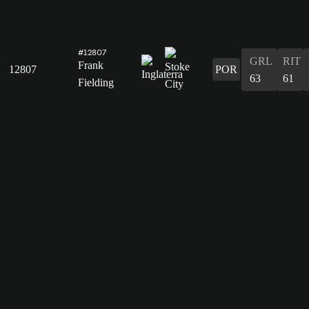
#12807
GRL
RIT
Frank
12807
POR
63
61
Fielding