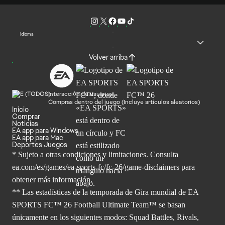
Idioma
Volver arriba
Interacción de usuarios
Compras dentro del juego (Incluye artículos aleatorios)
Inicio
Comprar
Noticias
EA app para Windows
EA app para Mac
Deportes Juegos
* Sujeto a otras condiciones y limitaciones. Consulta
ea.com/es/games/ea-sports-fc/fc-26/game-disclaimers para
obtener
más información.
** Las estadísticas de la temporada de Gira mundial de EA
SPORTS FC™ 26 Football Ultimate Team™ se basan
únicamente en los siguientes modos: Squad Battles, Rivals,