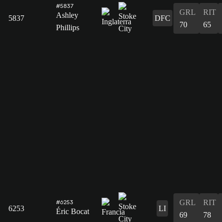
#5837
GRL
RIT
Ashley
5837
DFC
70
65
Phillips
GRL
RIT
#6253
6253
LI
Éric Bocat
69
78