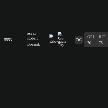
#5553
GRL
RIT
Róbert
5553
DC
70
75
Boženík