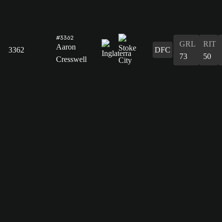
#3362
GRL
RIT
Aaron
3362
DFC
73
50
Cresswell