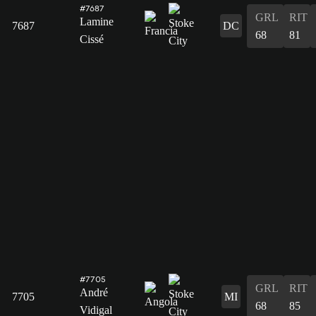
#7687
GRL
RIT
Lamine
7687
DC
68
81
Cissé
#7705
GRL
RIT
André
7705
MI
68
85
Vidigal