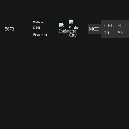
#5673
GRL
RIT
Ben
5673
MCD
70
55
Pearson