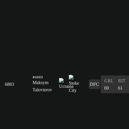
#6883
GRL
RIT
Maksym
6883
DFC
69
61
Talovierov