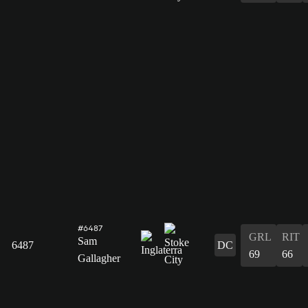
#6487
GRL
RIT
Sam
6487
DC
69
66
Gallagher