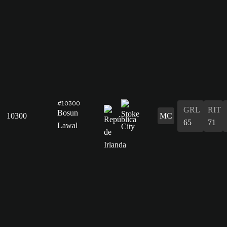
#10300
GRL
RIT
Bosun
10300
MC
65
71
Lawal