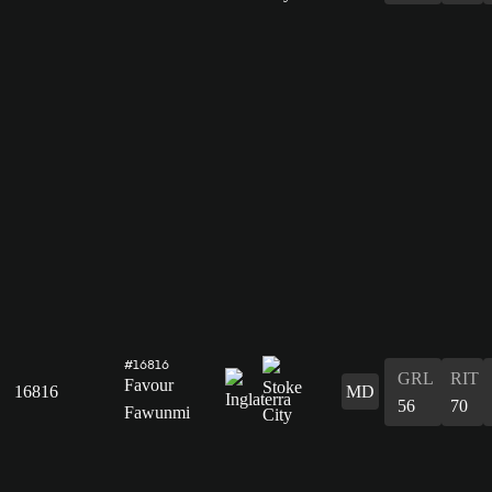
#16816
GRL
RIT
Favour
16816
MD
56
70
Fawunmi