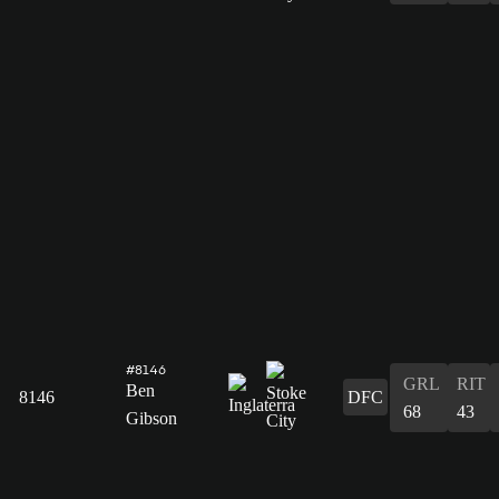
#8146
GRL
RIT
Ben
8146
DFC
68
43
Gibson