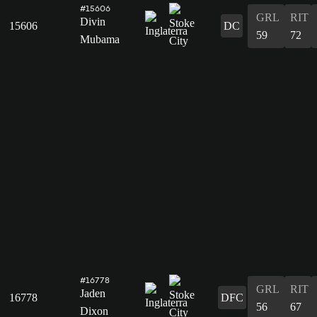
#15606
GRL
RIT
Divin
15606
DC
59
72
Mubama
#16778
GRL
RIT
Jaden
16778
DFC
56
67
Dixon