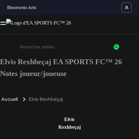
Elvis Rexhbeçaj EA SPORTS FC™ 26
Saisissez au moins 3 caractères ou chiffres.
Notes joueur/joueuse
Accueil
Elvis Rexhbeçaj
Elvis
Rexhbeçaj