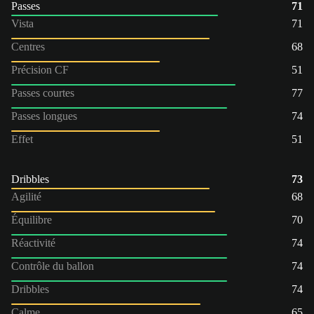
Passes
71
Vista
71
Centres
68
Précision CF
51
Passes courtes
77
Passes longues
74
Effet
51
Dribbles
73
Agilité
68
Équilibre
70
Réactivité
74
Contrôle du ballon
74
Dribbles
74
Calme
65