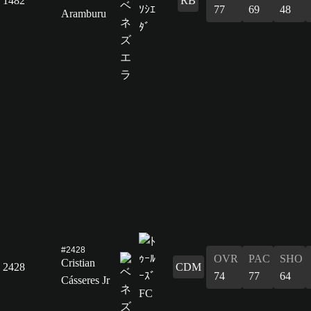
1482
RB
77
69
48
Aramburu
#2428
OVR
PAC
SHO
Cristian
2428
CDM
74
77
64
Cásseres Jr