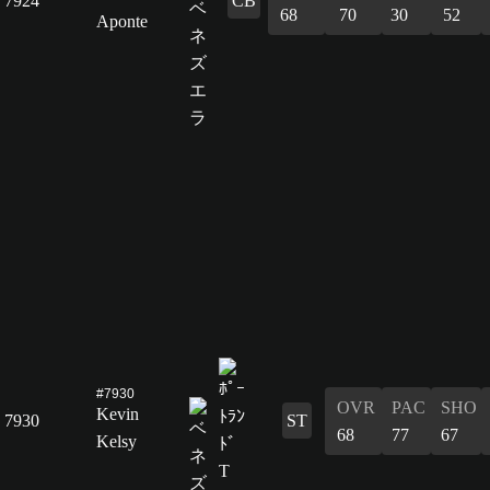
7924
CB
68
70
30
52
Aponte
#7930
OVR
PAC
SHO
Kevin
7930
ST
68
77
67
Kelsy