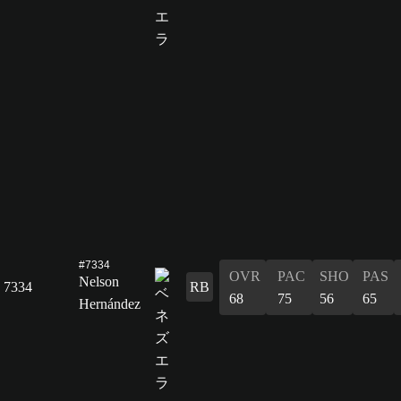
#7334
OVR
PAC
SHO
PAS
Nelson
7334
RB
68
75
56
65
Hernández