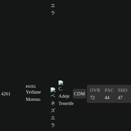
#4261
OVR
PAC
SHO
Yerliane
4261
CDM
72
44
47
Moreno