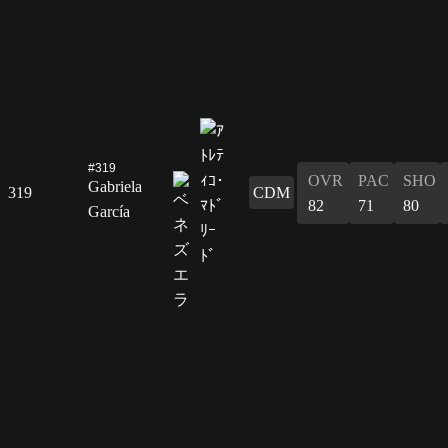
#319
OVR
PAC
SHO
Gabriela
319
CDM
82
71
80
García