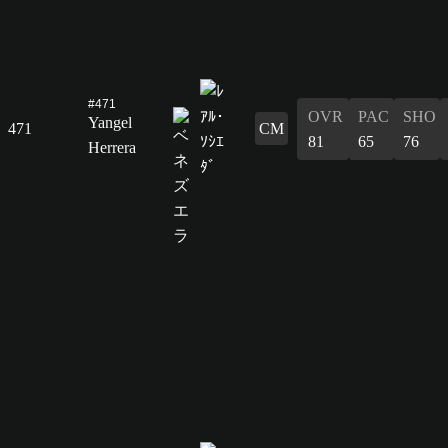
#471
OVR
PAC
SHO
Yangel
471
CM
81
65
76
Herrera