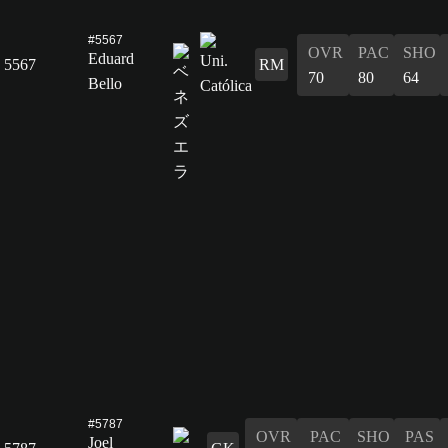
#5567
OVR
PAC
SHO
Eduard
5567
RM
70
80
64
Bello
#5787
OVR
PAC
SHO
PAS
Joel