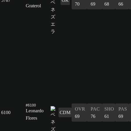
5787
GK
70
69
68
66
Graterol
#6100
OVR
PAC
SHO
PAS
Leonardo
6100
CDM
69
76
61
69
Flores