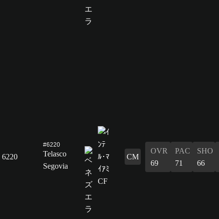
#6220
OVR
PAC
SHO
Telasco
6220
CM
69
71
66
Segovia