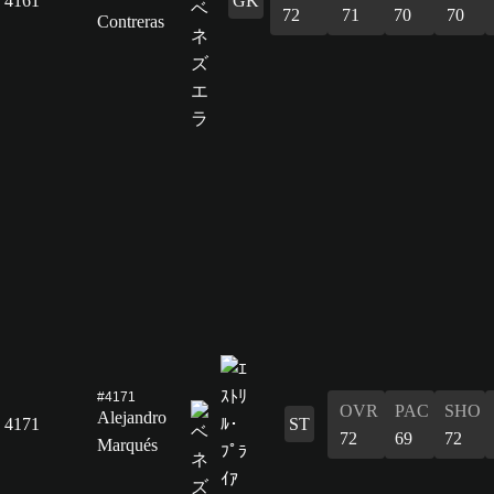
4161
GK
72
71
70
70
Contreras
#4171
OVR
PAC
SHO
Alejandro
4171
ST
72
69
72
Marqués