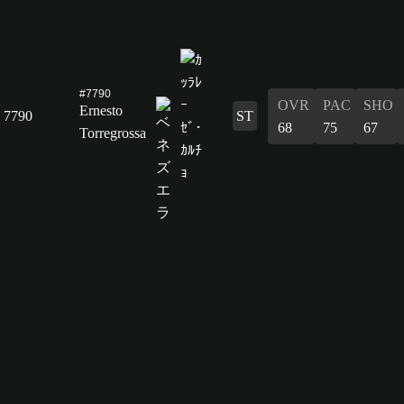
#7790
OVR
PAC
SHO
Ernesto
7790
ST
68
75
67
Torregrossa