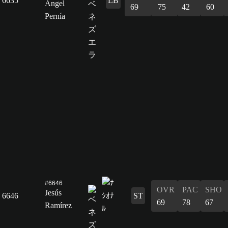
6635
LB
Ángel
69
75
42
60
Pernía
#6646
OVR
PAC
SHO
Jesús
6646
ST
69
78
67
Ramírez