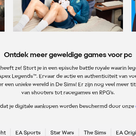
Ontdek meer geweldige games voor pc
eft ze! Stort je in een epische battle royale waarin le
 Apex Legends™. Ervaar de actie en authenticiteit van vo
er een unieke wereld in De Sims! Er zijn nog veel meer tit
van shooters tot racegames en RPG's.
t dat je digitale aankopen worden beschermd door onze
cht
EA Sports
Star Wars
The Sims
EA Origi