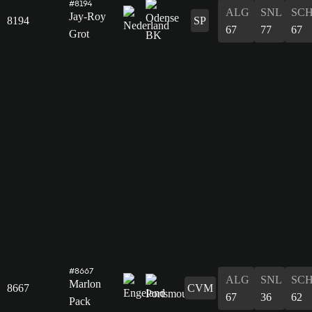
#8194
ALG
SNL
SC
Jay-Roy
8194
SP
67
77
67
Grot
#8667
ALG
SNL
SC
Marlon
8667
CVM
67
36
62
Pack