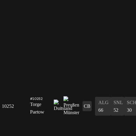
#10252
ALG
SNL
SC
Torge
10252
CB
66
52
30
Paetow