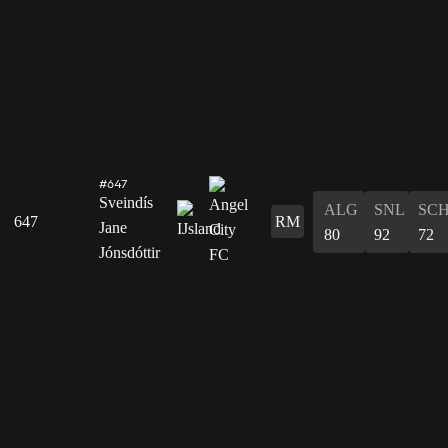
#647
Sveindís
ALG
SNL
SC
647
RM
Jane
80
92
72
Jónsdóttir