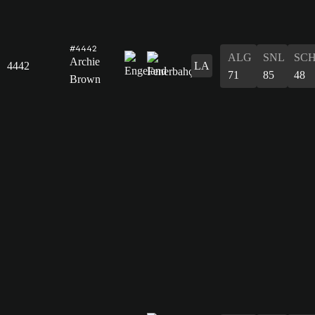
#4442
ALG
SNL
SC
Archie
4442
LA
71
85
48
Brown