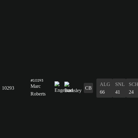
#10293
ALG
SNL
SC
Marc
10293
CB
66
41
24
Roberts