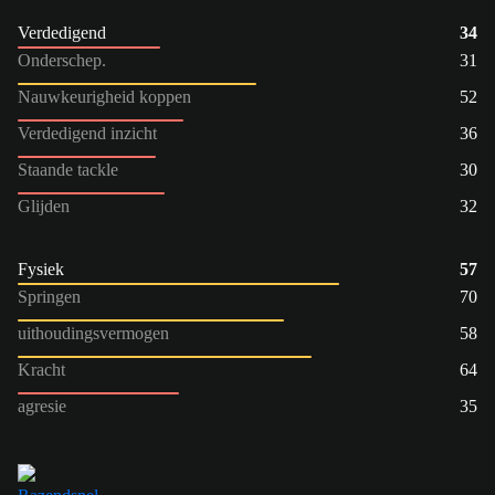
Verdedigend
34
Onderschep.
31
Nauwkeurigheid koppen
52
Verdedigend inzicht
36
Staande tackle
30
Glijden
32
Fysiek
57
Springen
70
uithoudingsvermogen
58
Kracht
64
agresie
35