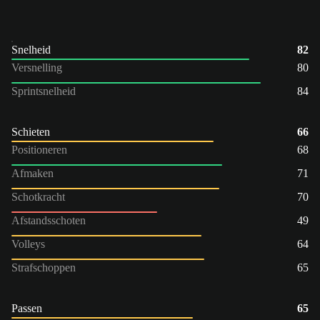
Snelheid
82
Versnelling
80
Sprintsnelheid
84
Schieten
66
Positioneren
68
Afmaken
71
Schotkracht
70
Afstandsschoten
49
Volleys
64
Strafschoppen
65
Passen
65