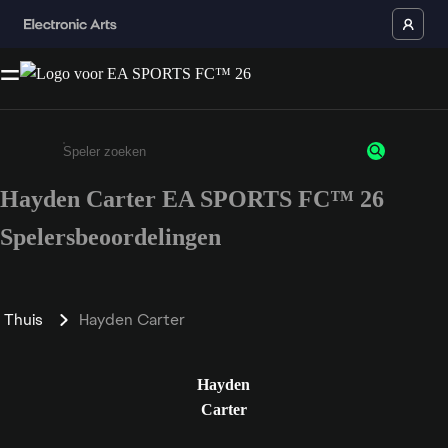
Hayden Carter EA SPORTS FC™ 26
Enter a minimum of 3 characters or numbers
Spelersbeoordelingen
Thuis
Hayden Carter
Hayden
Carter