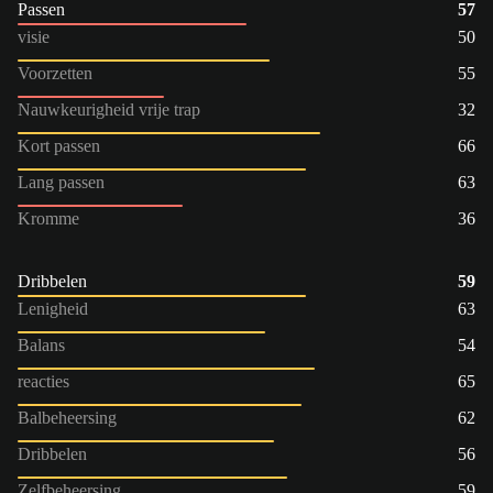
Passen
57
visie
50
Voorzetten
55
Nauwkeurigheid vrije trap
32
Kort passen
66
Lang passen
63
Kromme
36
Dribbelen
59
Lenigheid
63
Balans
54
reacties
65
Balbeheersing
62
Dribbelen
56
Zelfbeheersing
59