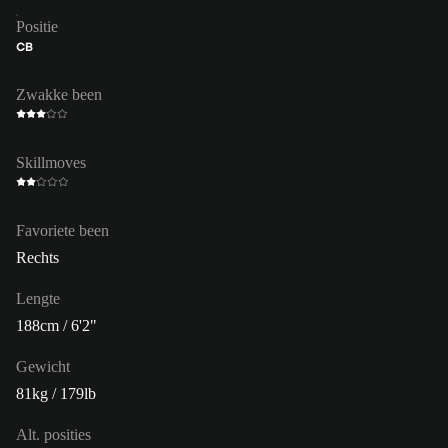
Positie
CB
Zwakke been
Skillmoves
Favoriete been
Rechts
Lengte
188cm / 6'2"
Gewicht
81kg / 179lb
Alt. posities