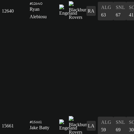
#12640
ALG
SNL
S
Ryan
12640
RA
63
67
41
Alebiosu
ALG
SNL
S
#15661
15661
LA
Jake Batty
59
69
30