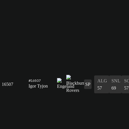
ALG
SNL
S
#16507
16507
SP
Igor Tyjon
57
69
57