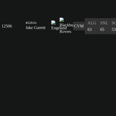
ALG
SNL
S
#12506
12506
CVM
Jake Garrett
63
65
53