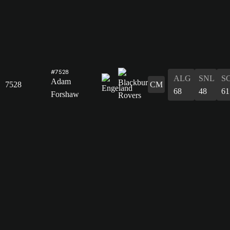
#7528
ALG
SNL
S
Adam
7528
CM
68
48
61
Forshaw