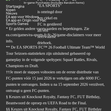
In-game Purchases (Includes Random Items)
Startpagina
Kopen
Nieuws
EA app voor Windows
EA app en Origin voor Mac
Sports Games
* Er gelden andere voorwaarden en beperkingen. Zie
ea.com/games/ea-sports-fc/fc-26/game-disclaimers
voor meer
info.
** De EA SPORTS FC™ 26 Football Ultimate Team™ World
Tour Seizoen-statistieken zijn uitsluitend gebaseerd op
gameplay in de volgende speltypen: Squad Battles, Rivals,
Champions en Draft.
††Je moet de stappen voltooien om de eerste distributie van
FC-punten vóór 15 juni 2026 te verkrijgen om alle 6000 FC-
punten te ontvangen. Indien u na 15 september 2026 verzilvert,
ontvangt u geen FC-punten.
§ Keuzes uit Knockout Royalty, Fantasy FC, FUT Birthday,
Beantwoord de oproep en UEFA Road to the Final.
§§ Keuzes uit Knockout Royalty, Fantasy FC, FUT Birthday