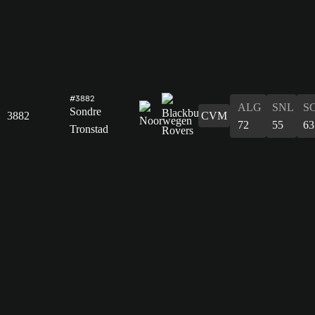
#3882
ALG
SNL
S
Sondre
3882
CVM
72
55
63
Tronstad