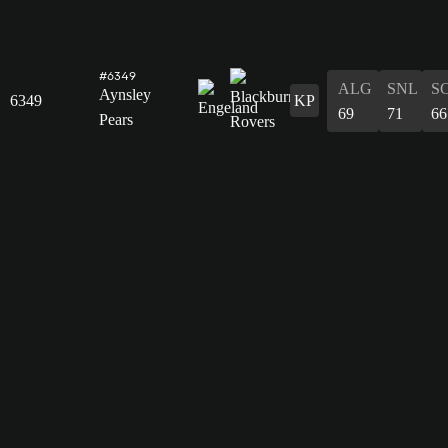
#6349
ALG
SNL
S
Aynsley
6349
KP
69
71
66
Pears