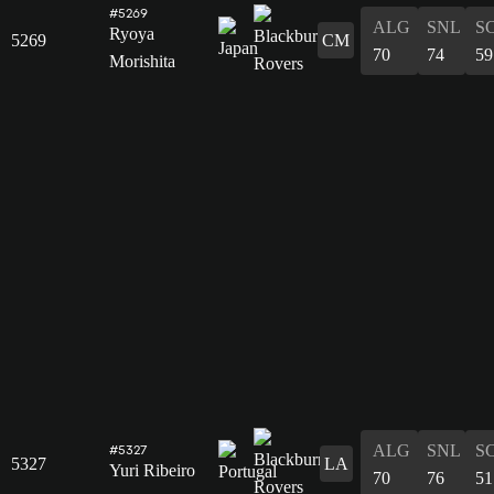
#5269
ALG
SNL
S
Ryoya
5269
CM
70
74
59
Morishita
ALG
SNL
S
#5327
5327
LA
Yuri Ribeiro
70
76
51