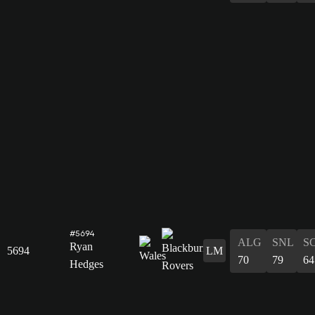
#5694
ALG
SNL
S
Ryan
5694
LM
70
79
64
Hedges