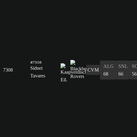
#7308
ALG
SNL
S
Sidnei
7308
CVM
68
66
56
Tavares