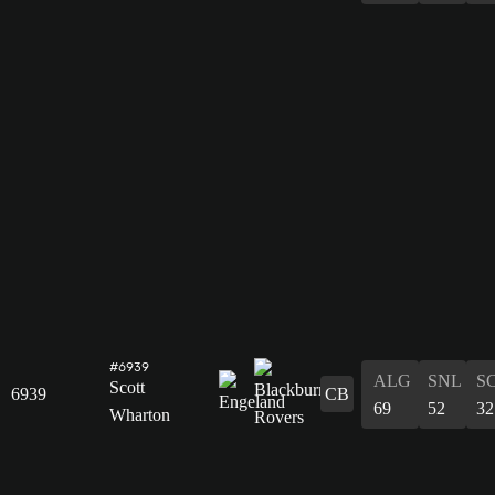
#6939
ALG
SNL
S
Scott
6939
CB
69
52
32
Wharton