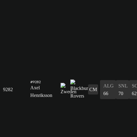
#9282
ALG
SNL
S
Axel
9282
CM
66
70
62
Henriksson