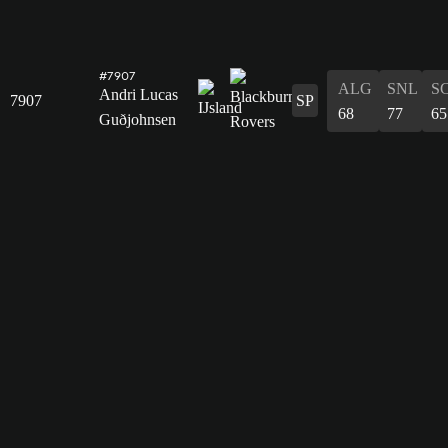
#7907
ALG
SNL
S
Andri Lucas
7907
SP
68
77
65
Guðjohnsen