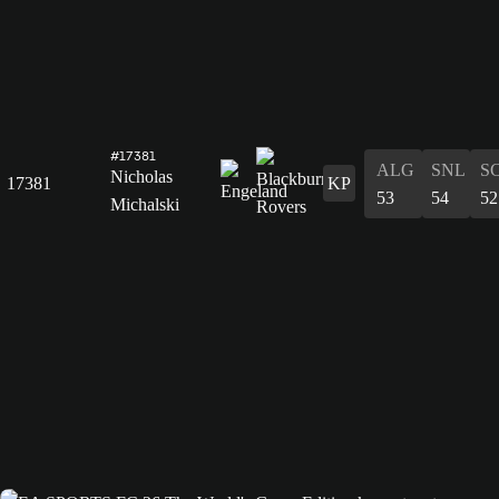
#17381
ALG
SNL
S
Nicholas
17381
KP
53
54
52
Michalski