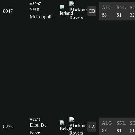
#8047
ALG
SNL
S
Sean
8047
CB
68
51
32
McLoughlin
#8273
ALG
SNL
S
Dion De
8273
LA
67
81
61
Neve