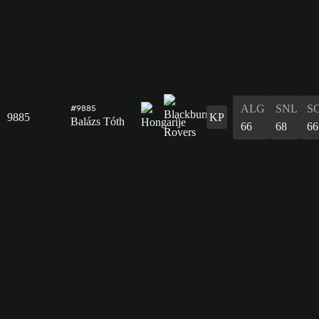
ALG
SNL
S
#9885
9885
KP
Balázs Tóth
66
68
66