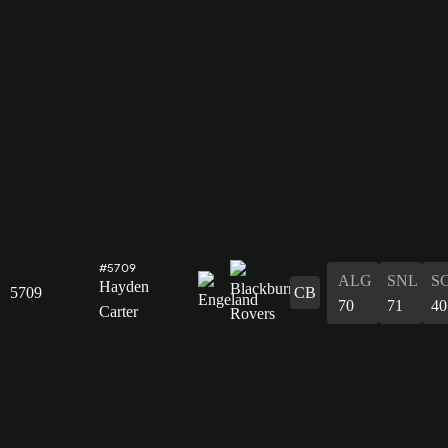
#5709
ALG
SNL
S
Hayden
5709
CB
70
71
40
Carter