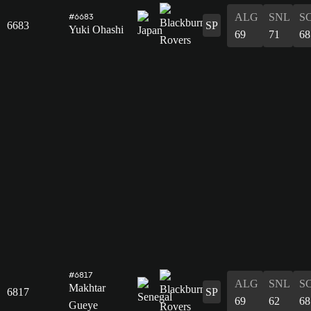
ALG
SNL
S
#6683
6683
SP
Yuki Ohashi
69
71
68
#6817
ALG
SNL
S
Makhtar
6817
SP
69
62
68
Gueye