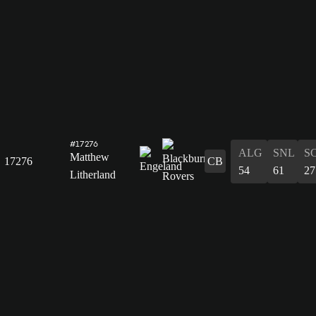
#17276
ALG
SNL
S
Matthew
17276
CB
54
61
27
Litherland