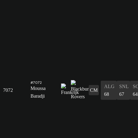
#7072
ALG
SNL
S
Moussa
7072
CM
68
67
64
Baradji