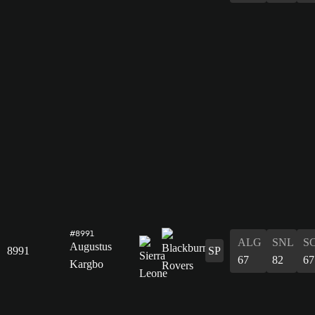
#8991
ALG
SNL
S
Augustus
8991
SP
67
82
67
Kargbo