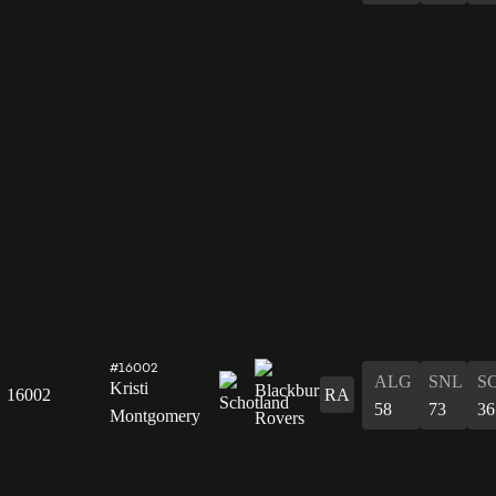
#16002
ALG
SNL
S
Kristi
16002
RA
58
73
36
Montgomery