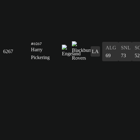
#6267
ALG
SNL
S
Harry
6267
LA
69
73
52
Pickering