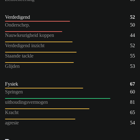
Verdedigend
52
Onderschep.
50
Nauwkeurigheid koppen
44
Verdedigend inzicht
52
Staande tackle
55
Glijden
53
Fysiek
67
Springen
60
uithoudingsvermogen
81
Kracht
65
agresie
54