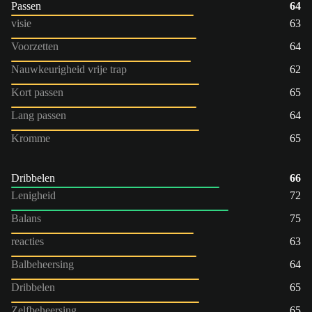
Passen
64
visie
63
Voorzetten
64
Nauwkeurigheid vrije trap
62
Kort passen
65
Lang passen
64
Kromme
65
Dribbelen
66
Lenigheid
72
Balans
75
reacties
63
Balbeheersing
64
Dribbelen
65
Zelfbeheersing
65