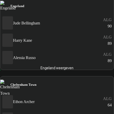
Engeland
ALG
Jude Bellingham
90
ALG
Harry Kane
89
ALG
Alessia Russo
89
Engeland weergeven
Cheltenham Town
ALG
Ethon Archer
64