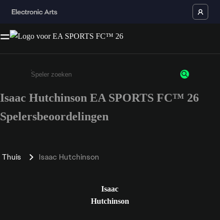
Isaac Hutchinson EA SPORTS FC™ 26
Enter a minimum of 3 characters or numbers
Spelersbeoordelingen
Thuis
Isaac Hutchinson
Isaac
Hutchinson