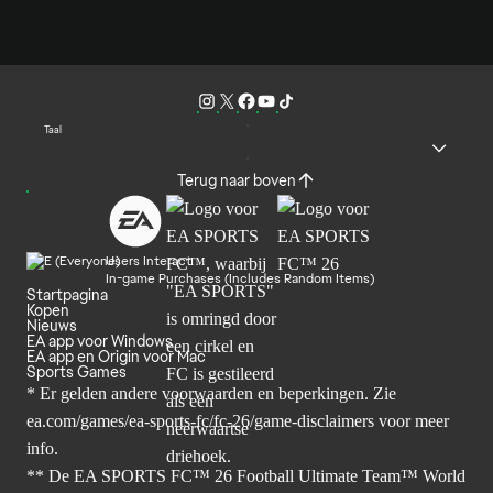
Taal
Terug naar boven
Users Interact
In-game Purchases (Includes Random Items)
Startpagina
Kopen
Nieuws
EA app voor Windows
EA app en Origin voor Mac
Sports Games
* Er gelden andere voorwaarden en beperkingen. Zie
ea.com/games/ea-sports-fc/fc-26/game-disclaimers
voor meer
info.
** De EA SPORTS FC™ 26 Football Ultimate Team™ World