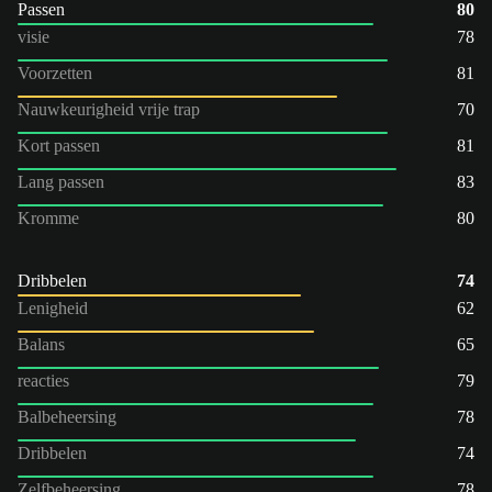
Passen
80
visie
78
Voorzetten
81
Nauwkeurigheid vrije trap
70
Kort passen
81
Lang passen
83
Kromme
80
Dribbelen
74
Lenigheid
62
Balans
65
reacties
79
Balbeheersing
78
Dribbelen
74
Zelfbeheersing
78