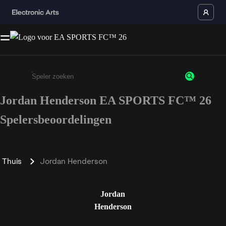
Jordan Henderson EA SPORTS FC™ 26
Enter a minimum of 3 characters or numbers
Spelersbeoordelingen
Thuis
Jordan Henderson
Jordan
Henderson