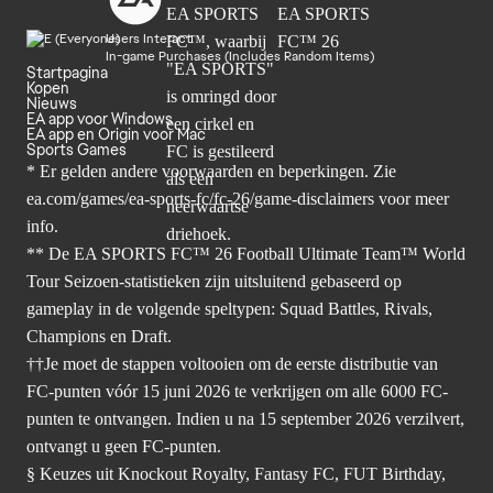
Users Interact
In-game Purchases (Includes Random Items)
Startpagina
Kopen
Nieuws
EA app voor Windows
EA app en Origin voor Mac
Sports Games
* Er gelden andere voorwaarden en beperkingen. Zie
ea.com/games/ea-sports-fc/fc-26/game-disclaimers
voor meer
info.
** De EA SPORTS FC™ 26 Football Ultimate Team™ World
Tour Seizoen-statistieken zijn uitsluitend gebaseerd op
gameplay in de volgende speltypen: Squad Battles, Rivals,
Champions en Draft.
††Je moet de stappen voltooien om de eerste distributie van
FC-punten vóór 15 juni 2026 te verkrijgen om alle 6000 FC-
punten te ontvangen. Indien u na 15 september 2026 verzilvert,
ontvangt u geen FC-punten.
§ Keuzes uit Knockout Royalty, Fantasy FC, FUT Birthday,