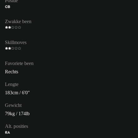
Positie
CB
Zwakke been
Skillmoves
Favoriete been
Rechts
Lengte
183cm / 6'0"
Gewicht
79kg / 174lb
Alt. posities
RA