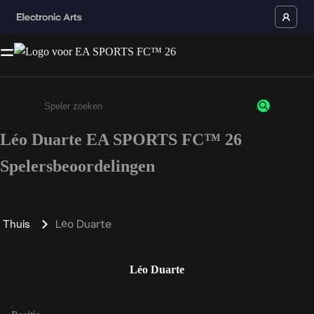
Léo Duarte EA SPORTS FC™ 26
Enter a minimum of 3 characters or numbers
Spelersbeoordelingen
Thuis
Léo Duarte
Léo Duarte