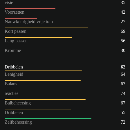
visie
35
Voorzetten
42
Nauwkeurigheid vrije trap
27
Kort passen
69
Lang passen
56
Kromme
30
Dribbelen
62
Lenigheid
64
Balans
63
reacties
74
Balbeheersing
67
Dribbelen
55
Zelfbeheersing
72