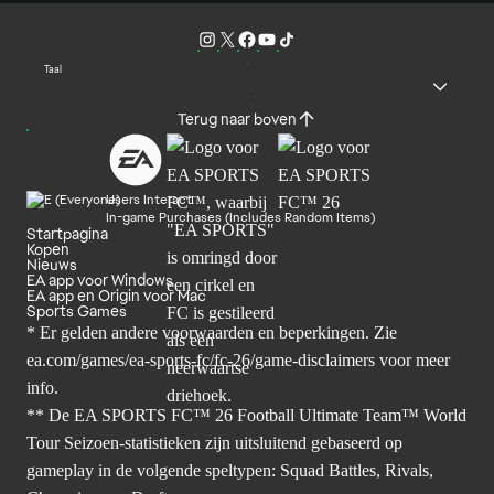
Taal
Terug naar boven
Users Interact
In-game Purchases (Includes Random Items)
Startpagina
Kopen
Nieuws
EA app voor Windows
EA app en Origin voor Mac
Sports Games
* Er gelden andere voorwaarden en beperkingen. Zie
ea.com/games/ea-sports-fc/fc-26/game-disclaimers
voor meer
info.
** De EA SPORTS FC™ 26 Football Ultimate Team™ World
Tour Seizoen-statistieken zijn uitsluitend gebaseerd op
gameplay in de volgende speltypen: Squad Battles, Rivals,