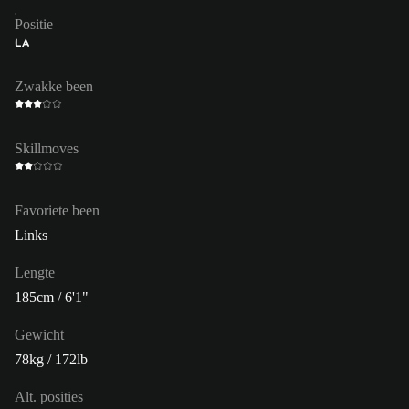
Positie
LA
Zwakke been
Skillmoves
Favoriete been
Links
Lengte
185cm / 6'1"
Gewicht
78kg / 172lb
Alt. posities