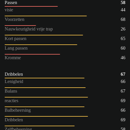
Passen
58
visie
44
Voorzetten
68
Nauwkeurigheid vrije trap
26
Kort passen
65
Lang passen
60
Kromme
46
Dribbelen
67
Lenigheid
66
Balans
67
reacties
69
Balbeheersing
66
Dribbelen
69
Zelfbeheersing
58