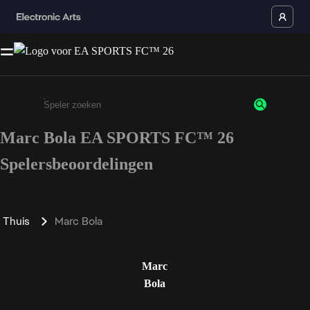
Marc Bola EA SPORTS FC™ 26
Enter a minimum of 3 characters or numbers
Spelersbeoordelingen
Thuis
Marc Bola
Marc
Bola