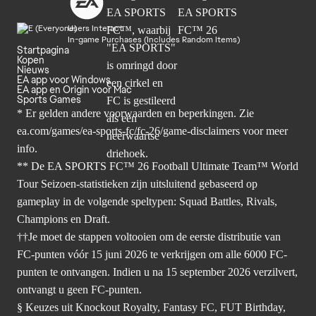
Users Interact
In-game Purchases (Includes Random Items)
Startpagina
Kopen
Nieuws
EA app voor Windows
EA app en Origin voor Mac
Sports Games
* Er gelden andere voorwaarden en beperkingen. Zie
ea.com/games/ea-sports-fc/fc-26/game-disclaimers
voor meer
info.
** De EA SPORTS FC™ 26 Football Ultimate Team™ World
Tour Seizoen-statistieken zijn uitsluitend gebaseerd op
gameplay in de volgende speltypen: Squad Battles, Rivals,
Champions en Draft.
††Je moet de stappen voltooien om de eerste distributie van
FC-punten vóór 15 juni 2026 te verkrijgen om alle 6000 FC-
punten te ontvangen. Indien u na 15 september 2026 verzilvert,
ontvangt u geen FC-punten.
§ Keuzes uit Knockout Royalty, Fantasy FC, FUT Birthday,