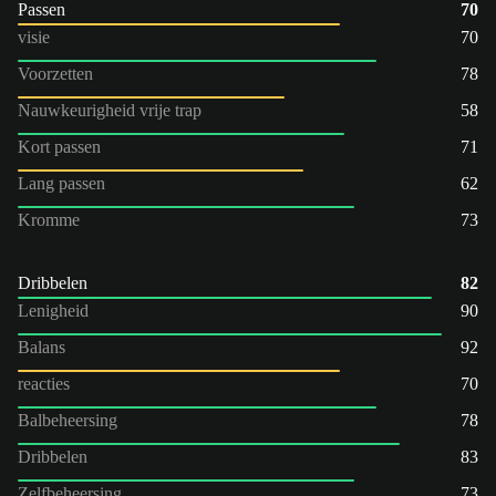
Passen
70
visie
70
Voorzetten
78
Nauwkeurigheid vrije trap
58
Kort passen
71
Lang passen
62
Kromme
73
Dribbelen
82
Lenigheid
90
Balans
92
reacties
70
Balbeheersing
78
Dribbelen
83
Zelfbeheersing
73