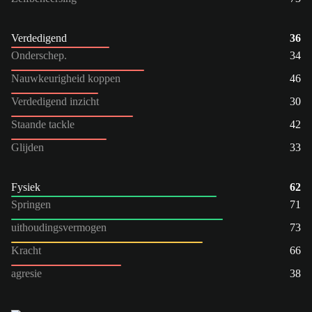
Verdedigend
36
Onderschep.
34
Nauwkeurigheid koppen
46
Verdedigend inzicht
30
Staande tackle
42
Glijden
33
Fysiek
62
Springen
71
uithoudingsvermogen
73
Kracht
66
agresie
38