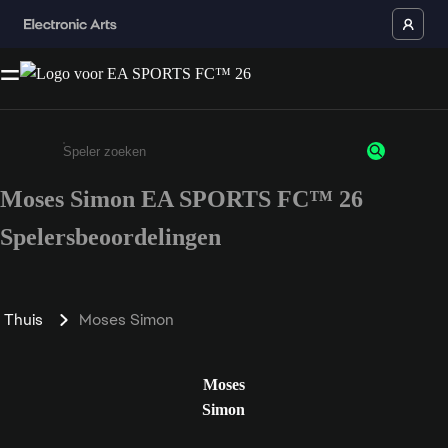
Moses Simon EA SPORTS FC™ 26
Enter a minimum of 3 characters or numbers
Spelersbeoordelingen
Thuis
Moses Simon
Moses
Simon