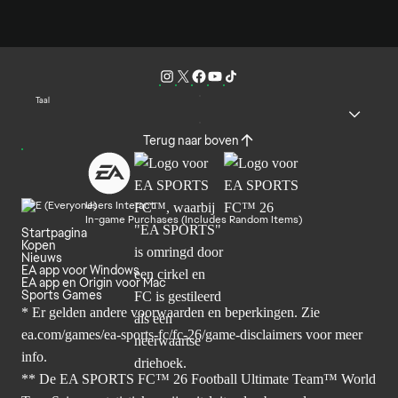
Taal
Terug naar boven
Users Interact
In-game Purchases (Includes Random Items)
Startpagina
Kopen
Nieuws
EA app voor Windows
EA app en Origin voor Mac
Sports Games
* Er gelden andere voorwaarden en beperkingen. Zie
ea.com/games/ea-sports-fc/fc-26/game-disclaimers
voor meer
info.
** De EA SPORTS FC™ 26 Football Ultimate Team™ World