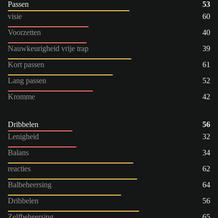
Passen
53
visie
60
Voorzetten
40
Nauwkeurigheid vrije trap
39
Kort passen
61
Lang passen
52
Kromme
42
Dribbelen
56
Lenigheid
32
Balans
34
reacties
62
Balbeheersing
64
Dribbelen
56
Zelfbeheersing
65