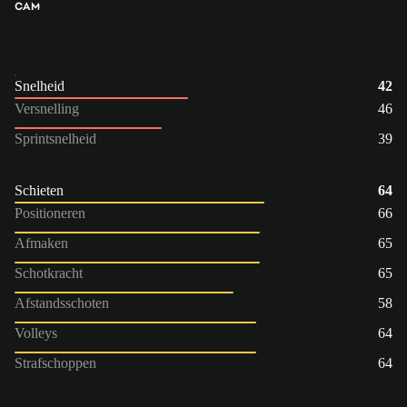
CAM
Snelheid
42
Versnelling
46
Sprintsnelheid
39
Schieten
64
Positioneren
66
Afmaken
65
Schotkracht
65
Afstandsschoten
58
Volleys
64
Strafschoppen
64