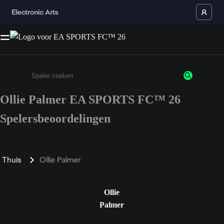
Ollie Palmer EA SPORTS FC™ 26
Enter a minimum of 3 characters or numbers
Spelersbeoordelingen
Thuis
Ollie Palmer
Ollie
Palmer