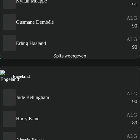
Kylian Mbappé
91
ALG
Ousmane Dembélé
90
ALG
Erling Haaland
90
Spits weergeven
Engeland
ALG
Jude Bellingham
90
ALG
Harry Kane
89
ALG
Alessia Russo