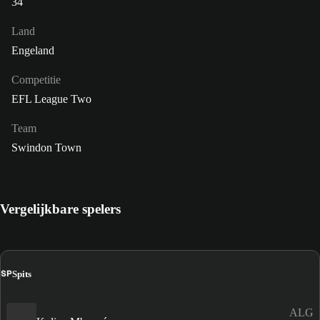
34
Land
Engeland
Competitie
EFL League Two
Team
Swindon Town
Vergelijkbare spelers
SP
Spits
ALG