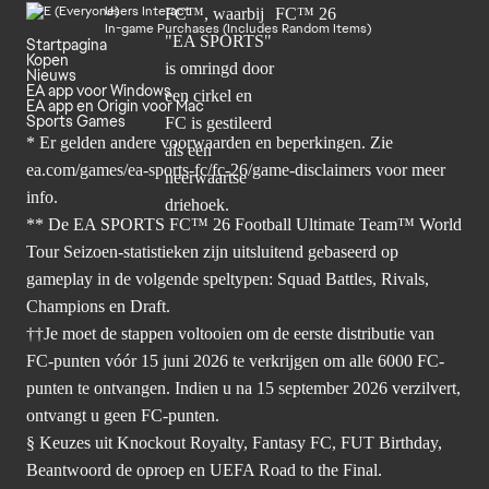
Users Interact
In-game Purchases (Includes Random Items)
Startpagina
Kopen
Nieuws
EA app voor Windows
EA app en Origin voor Mac
Sports Games
* Er gelden andere voorwaarden en beperkingen. Zie
ea.com/games/ea-sports-fc/fc-26/game-disclaimers
voor meer
info.
** De EA SPORTS FC™ 26 Football Ultimate Team™ World
Tour Seizoen-statistieken zijn uitsluitend gebaseerd op
gameplay in de volgende speltypen: Squad Battles, Rivals,
Champions en Draft.
††Je moet de stappen voltooien om de eerste distributie van
FC-punten vóór 15 juni 2026 te verkrijgen om alle 6000 FC-
punten te ontvangen. Indien u na 15 september 2026 verzilvert,
ontvangt u geen FC-punten.
§ Keuzes uit Knockout Royalty, Fantasy FC, FUT Birthday,
Beantwoord de oproep en UEFA Road to the Final.