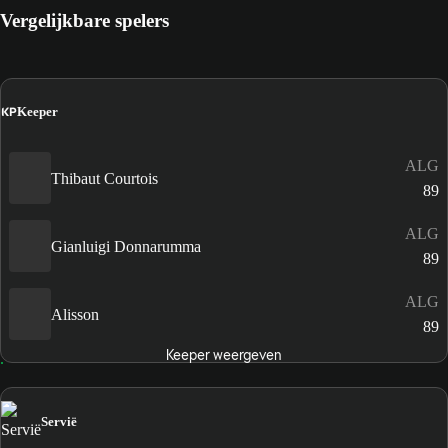
Vergelijkbare spelers
KP
Keeper
ALG
Thibaut Courtois
89
ALG
Gianluigi Donnarumma
89
ALG
Alisson
89
Keeper weergeven
Servië