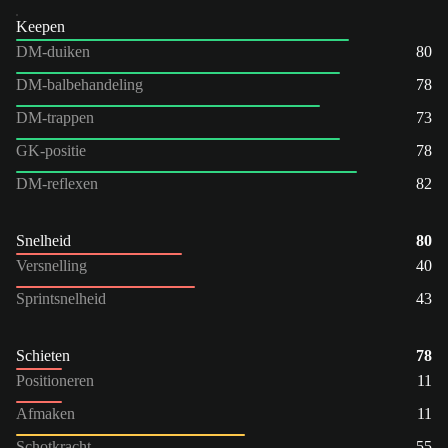
Keepen
DM-duiken
80
DM-balbehandeling
78
DM-trappen
73
GK-positie
78
DM-reflexen
82
Snelheid
80
Versnelling
40
Sprintsnelheid
43
Schieten
78
Positioneren
11
Afmaken
11
Schotkracht
55