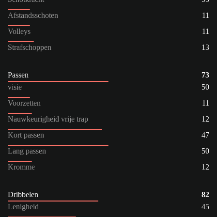
Afstandsschoten
11
Volleys
11
Strafschoppen
13
Passen
73
visie
50
Voorzetten
11
Nauwkeurigheid vrije trap
12
Kort passen
47
Lang passen
50
Kromme
12
Dribbelen
82
Lenigheid
45