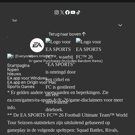
Taal
Terug naar boven
Users Interact
In-game Purchases (Includes Random Items)
Startpagina
Kopen
Nieuws
EA app voor Windows
EA app en Origin voor Mac
Sports Games
* Er gelden andere voorwaarden en beperkingen. Zie
ea.com/games/ea-sports-fc/fc-26/game-disclaimers
voor meer
info.
** De EA SPORTS FC™ 26 Football Ultimate Team™ World
Tour Seizoen-statistieken zijn uitsluitend gebaseerd op
gameplay in de volgende speltypen: Squad Battles, Rivals,