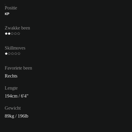
Positie
KP
Zwakke been
Skillmoves
Favoriete been
Rechts
Lengte
194cm / 6'4"
Gewicht
89kg / 196lb