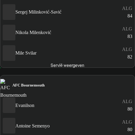
ALG
Sergej Milinković-Savić
84
ALG
Nikola Milenković
83
ALG
Mile Svilar
82
Servië weergeven
AFC Bournemouth
ALG
Evanilson
80
ALG
Antoine Semenyo
80