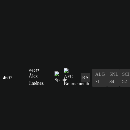
#4697
ALG
SNL
SC
Álex
4697
RA
71
84
52
Jiménez