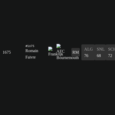
#1675
ALG
SNL
SC
Romain
1675
RM
76
68
72
Faivre