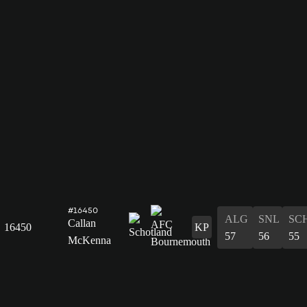
#16450
ALG
SNL
SC
Callan
16450
KP
57
56
55
McKenna