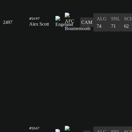
ALG
SNL
SC
#2497
2497
CAM
Alex Scott
74
71
62
#2667
ALG
SNL
SC