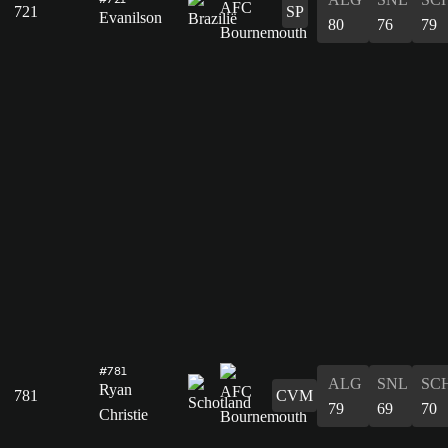
721
SP
Evanilson
80
76
79
#781
ALG
SNL
SC
Ryan
781
CVM
79
69
70
Christie