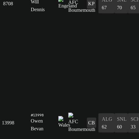
Will
8708
KP
67
70
65
Dennis
#13998
ALG
SNL
SC
Owen
13998
CB
62
60
33
Bevan