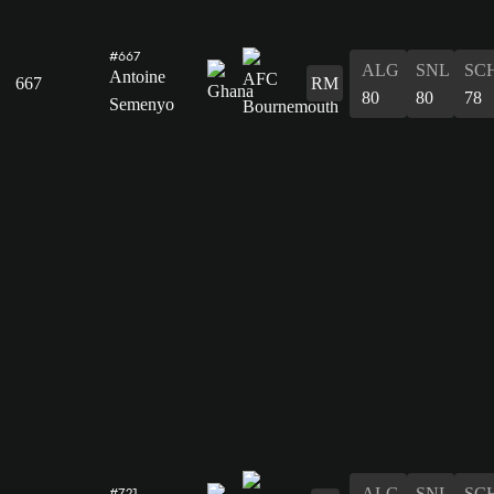
#667
ALG
SNL
SC
Antoine
667
RM
80
80
78
Semenyo
ALG
SNL
SC
#721