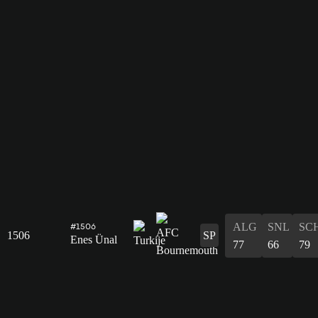
ALG
SNL
SC
#1506
1506
SP
Enes Ünal
77
66
79