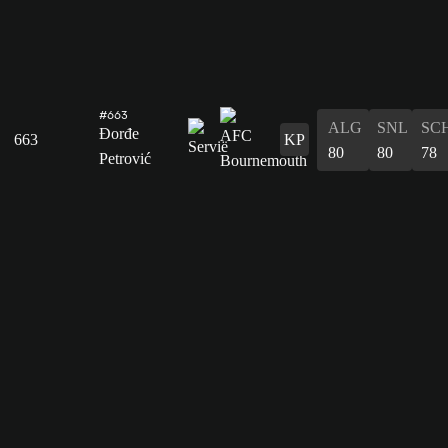
#663
ALG
SNL
SC
Đorđe
663
KP
80
80
78
Petrović