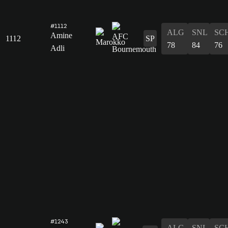
#1112
ALG
SNL
SC
Amine
1112
SP
78
84
76
Adli
#1243
ALG
SNL
SC