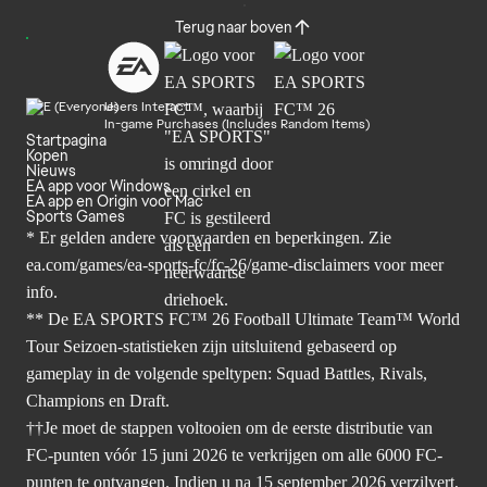
Terug naar boven
Users Interact
In-game Purchases (Includes Random Items)
Startpagina
Kopen
Nieuws
EA app voor Windows
EA app en Origin voor Mac
Sports Games
* Er gelden andere voorwaarden en beperkingen. Zie
ea.com/games/ea-sports-fc/fc-26/game-disclaimers
voor meer
info.
** De EA SPORTS FC™ 26 Football Ultimate Team™ World
Tour Seizoen-statistieken zijn uitsluitend gebaseerd op
gameplay in de volgende speltypen: Squad Battles, Rivals,
Champions en Draft.
††Je moet de stappen voltooien om de eerste distributie van
FC-punten vóór 15 juni 2026 te verkrijgen om alle 6000 FC-
punten te ontvangen. Indien u na 15 september 2026 verzilvert,