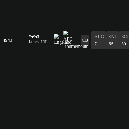
ALG
SNL
SC
#4943
4943
CB
James Hill
71
66
39