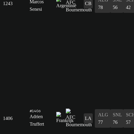
Marcos
1243
CB
78
56
42
Senesi
#1406
ALG
SNL
SC
Adrien
1406
LA
77
76
57
Truffert