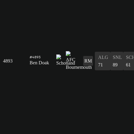
ALG
SNL
SC
#4893
4893
RM
Ben Doak
71
89
61