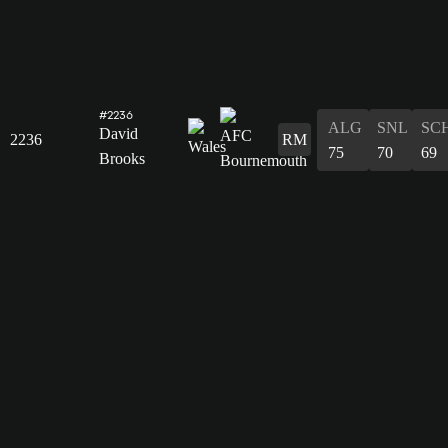
#2236
ALG
SNL
SC
David
2236
RM
75
70
69
Brooks