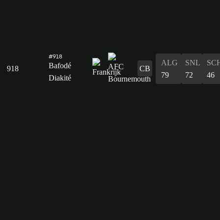
#918
ALG
SNL
SC
Bafodé
918
CB
79
72
46
Diakité