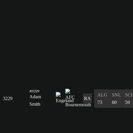
#3229
ALG
SNL
SC
Adam
3229
RA
73
60
59
Smith