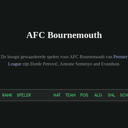
AFC Bournemouth
De hoogst gewaardeerde spelers voor AFC Bournemouth van
Premier
League
zijn Đorđe Petrović, Antoine Semenyo and Evanilson.
RANK
SPELER
NAT
TEAM
POS
ALG
SNL
SC