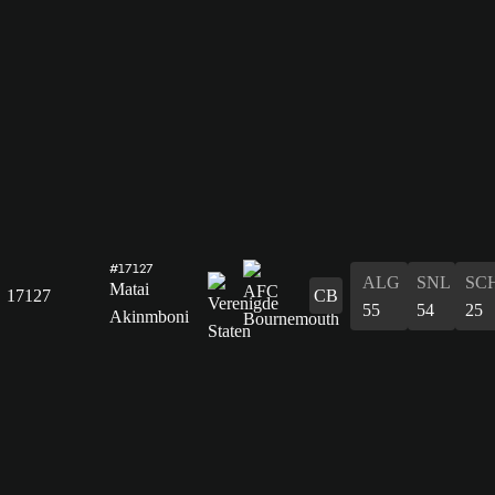
#17127
ALG
SNL
SC
Matai
17127
CB
55
54
25
Akinmboni