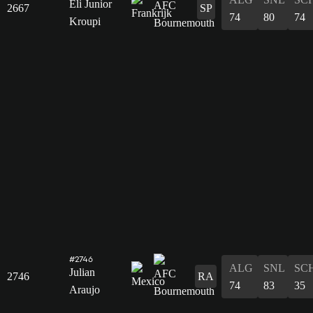
Eli Junior
2667
SP
74
80
74
Kroupi
#2746
ALG
SNL
SC
Julian
2746
RA
74
83
35
Araujo