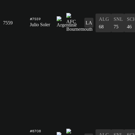
ALG
SNL
SC
#7559
7559
LA
Julio Soler
68
75
46
#8708
ALG
SNL
SC