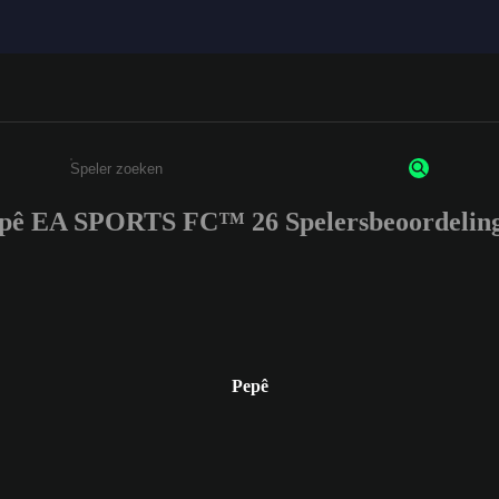
pê EA SPORTS FC™ 26 Spelersbeoordelin
Enter a minimum of 3 characters or numbers
Pepê