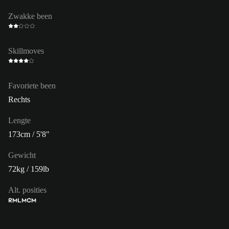
Zwakke been
Skillmoves
Favoriete been
Rechts
Lengte
173cm / 5'8"
Gewicht
72kg / 159lb
Alt. posities
RM
LM
CM