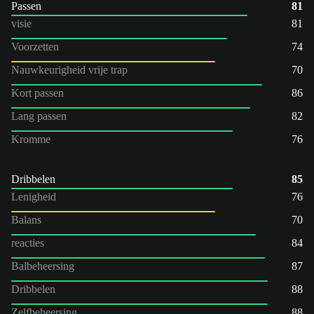
Passen
81
visie
81
Voorzetten
74
Nauwkeurigheid vrije trap
70
Kort passen
86
Lang passen
82
Kromme
76
Dribbelen
85
Lenigheid
76
Balans
70
reacties
84
Balbeheersing
87
Dribbelen
88
Zelfbeheersing
88