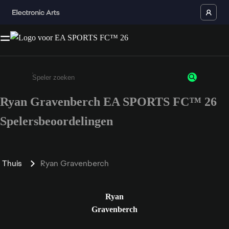
Ryan Gravenberch EA SPORTS FC™ 26
Enter a minimum of 3 characters or numbers
Spelersbeoordelingen
Thuis
Ryan Gravenberch
Ryan
Gravenberch