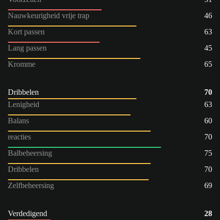
Nauwkeurigheid vrije trap
46
Kort passen
63
Lang passen
45
Kromme
65
Dribbelen
70
Lenigheid
63
Balans
60
reacties
70
Balbeheersing
75
Dribbelen
70
Zelfbeheersing
69
Verdedigend
28