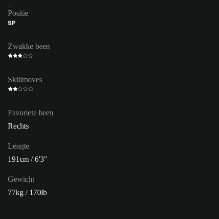
Positie
SP
Zwakke been
Skillmoves
Favoriete been
Rechts
Lengte
191cm / 6'3"
Gewicht
77kg / 170lb