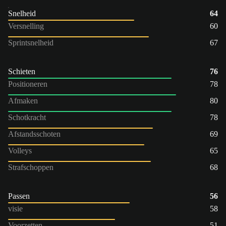
Snelheid
64
Versnelling
60
Sprintsnelheid
67
Schieten
76
Positioneren
78
Afmaken
80
Schotkracht
78
Afstandsschoten
69
Volleys
65
Strafschoppen
68
Passen
56
visie
58
Voorzetten
51