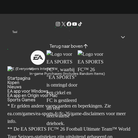
Taal
Terug naar boven
Users Interact
In-game Purchases (Includes Random Items)
Startpagina
Kopen
Nieuws
EA app voor Windows
EA app en Origin voor Mac
Sports Games
* Er gelden andere voorwaarden en beperkingen. Zie
ea.com/games/ea-sports-fc/fc-26/game-disclaimers
voor meer
info.
** De EA SPORTS FC™ 26 Football Ultimate Team™ World
Tour Seizoen-statistieken zijn uitsluitend gebaseerd op