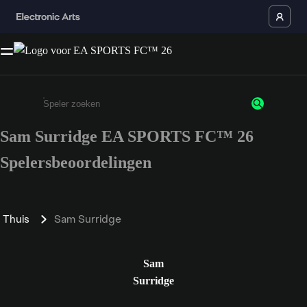
Sam Surridge EA SPORTS FC™ 26
Enter a minimum of 3 characters or numbers
Spelersbeoordelingen
Thuis
Sam Surridge
Sam
Surridge