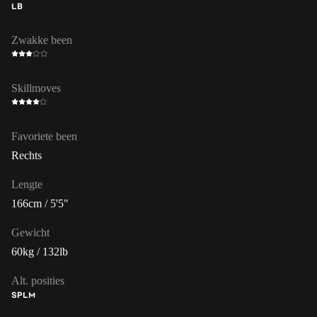
LB
Zwakke been
Skillmoves
Favoriete been
Rechts
Lengte
166cm / 5'5"
Gewicht
60kg / 132lb
Alt. posities
SP
LM