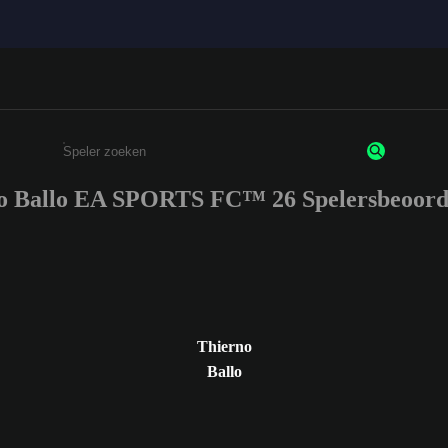
o Ballo EA SPORTS FC™ 26 Spelersbeoord
Enter a minimum of 3 characters or numbers
Thierno
Ballo