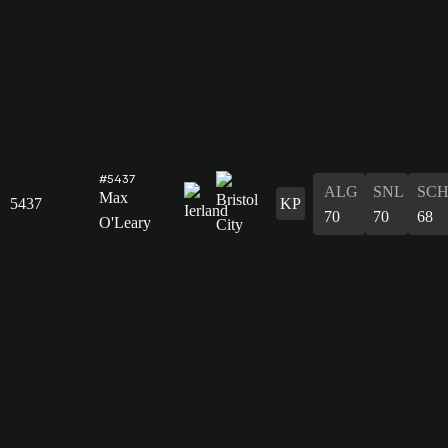
#5437
ALG
SNL
SC
Max
5437
KP
70
70
68
O'Leary