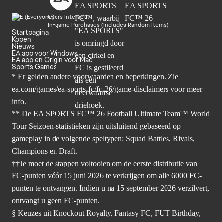
Users Interact
In-game Purchases (Includes Random Items)
Startpagina
Kopen
Nieuws
EA app voor Windows
EA app en Origin voor Mac
Sports Games
* Er gelden andere voorwaarden en beperkingen. Zie
ea.com/games/ea-sports-fc/fc-26/game-disclaimers
voor meer
info.
** De EA SPORTS FC™ 26 Football Ultimate Team™ World
Tour Seizoen-statistieken zijn uitsluitend gebaseerd op
gameplay in de volgende speltypen: Squad Battles, Rivals,
Champions en Draft.
††Je moet de stappen voltooien om de eerste distributie van
FC-punten vóór 15 juni 2026 te verkrijgen om alle 6000 FC-
punten te ontvangen. Indien u na 15 september 2026 verzilvert,
ontvangt u geen FC-punten.
§ Keuzes uit Knockout Royalty, Fantasy FC, FUT Birthday,