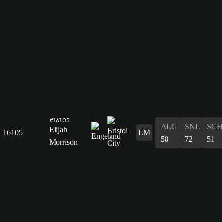
#16105
ALG
SNL
SC
Elijah
16105
LM
58
72
51
Morrison