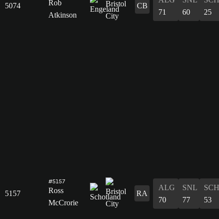
Rob
5074
CB
71
60
25
Atkinson
#5157
ALG
SNL
SC
Ross
5157
RA
70
77
53
McCrorie