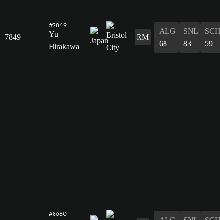
#7849
ALG
SNL
SC
Yū
7849
RM
68
83
59
Hirakawa
#8680
ALG
SNL
SC