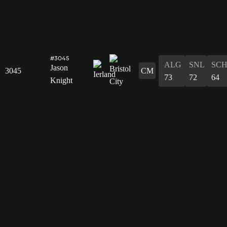
#3045
ALG
SNL
SC
Jason
3045
CM
73
72
64
Knight