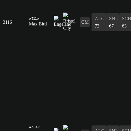
ALG
SNL
SC
#3116
3116
CM
Max Bird
73
67
63
#3542
ALG
SNL
SC