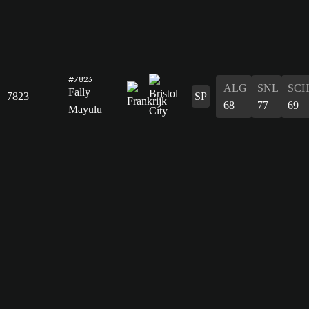
#7823
ALG
SNL
SC
Fally
7823
SP
68
77
69
Mayulu