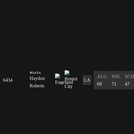
#6434
ALG
SNL
SC
Haydon
6434
LA
69
71
47
Roberts