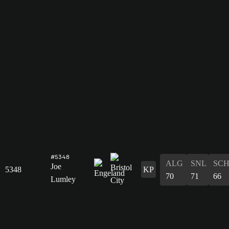
#5348
ALG
SNL
SC
Joe
5348
KP
70
71
66
Lumley