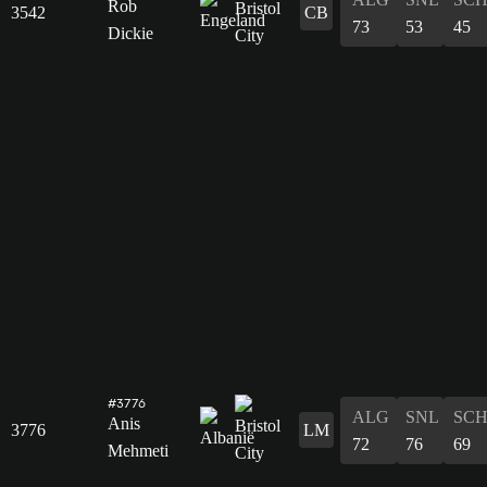
Rob
3542
CB
73
53
45
Dickie
#3776
ALG
SNL
SC
Anis
3776
LM
72
76
69
Mehmeti