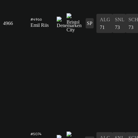
ALG
SNL
SC
#4966
4966
SP
Emil Riis
71
73
73
#5074
ALG
SNL
SC