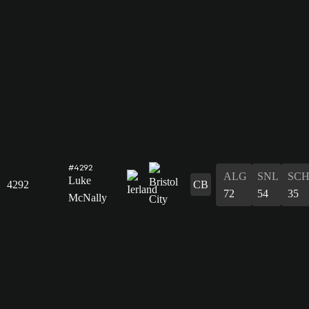
#4292
ALG
SNL
SC
Luke
4292
CB
72
54
35
McNally