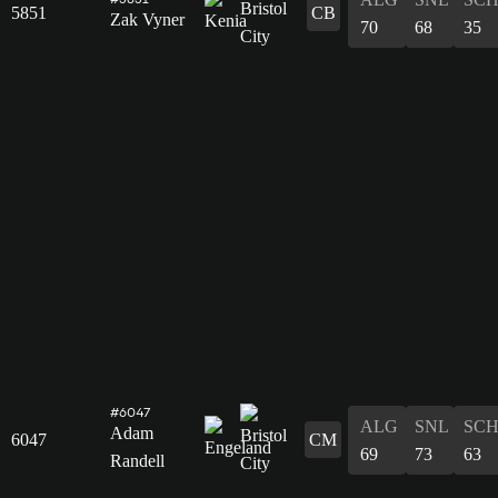
5851
CB
Zak Vyner
70
68
35
#6047
ALG
SNL
SC
Adam
6047
CM
69
73
63
Randell