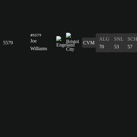
#5579
ALG
SNL
SC
Joe
5579
CVM
70
53
57
Williams