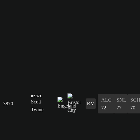
#3870
ALG
SNL
SC
Scott
3870
RM
72
77
70
Twine