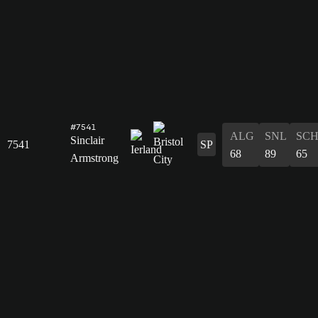
#7541
ALG
SNL
SC
Sinclair
7541
SP
68
89
65
Armstrong