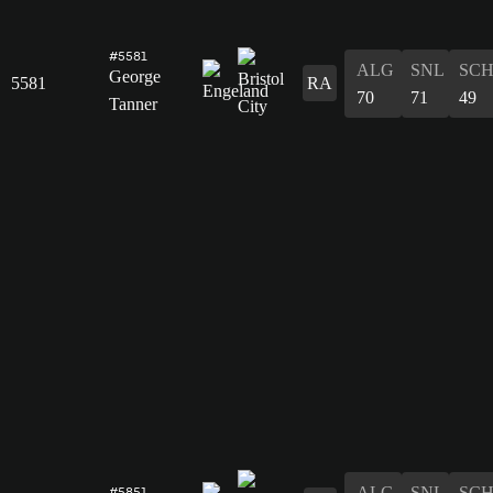
#5581
ALG
SNL
SC
George
5581
RA
70
71
49
Tanner
ALG
SNL
SC
#5851