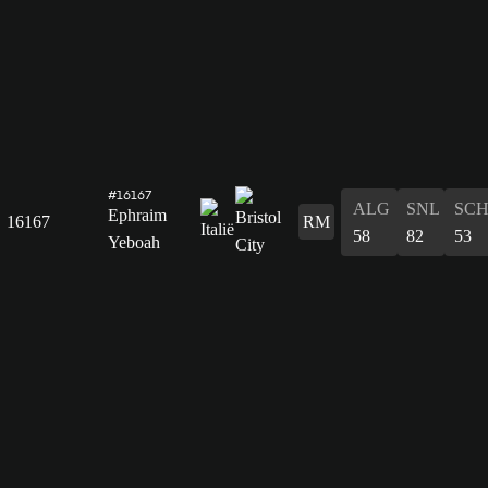
#16167
ALG
SNL
SC
Ephraim
16167
RM
58
82
53
Yeboah