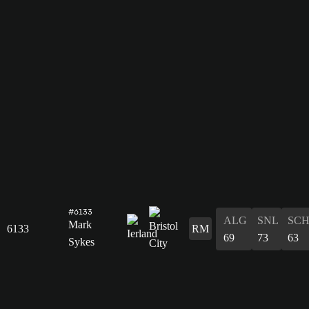
#6133
ALG
SNL
SC
Mark
6133
RM
69
73
63
Sykes