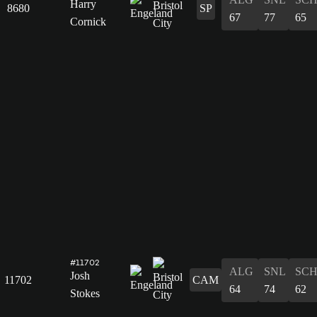
Harry
8680
SP
67
77
65
Cornick
#11702
ALG
SNL
SC
Josh
11702
CAM
64
74
62
Stokes