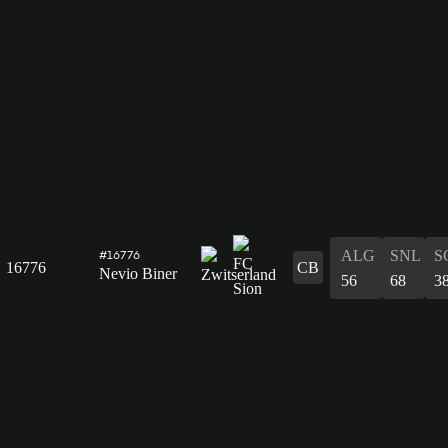
ALG
SNL
S
#16776
16776
CB
Nevio Biner
56
68
3