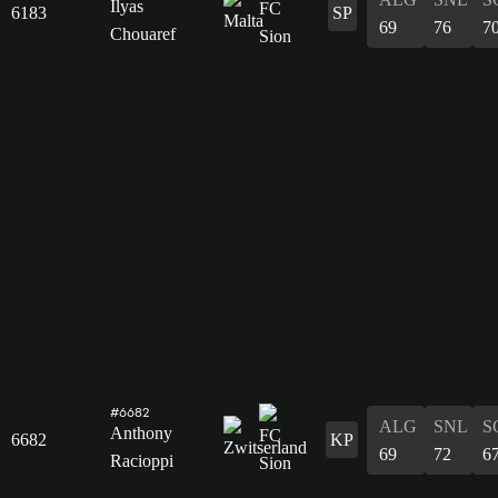
Ilyas
6183
SP
69
76
7
Chouaref
#6682
ALG
SNL
S
Anthony
6682
KP
69
72
6
Racioppi