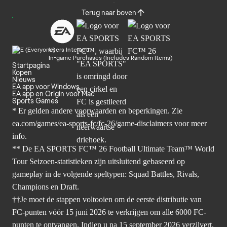
Terug naar boven
Users Interact
In-game Purchases (Includes Random Items)
Startpagina
Kopen
Nieuws
EA app voor Windows
EA app en Origin voor Mac
Sports Games
* Er gelden andere voorwaarden en beperkingen. Zie
ea.com/games/ea-sports-fc/fc-26/game-disclaimers
voor meer
info.
** De EA SPORTS FC™ 26 Football Ultimate Team™ World
Tour Seizoen-statistieken zijn uitsluitend gebaseerd op
gameplay in de volgende speltypen: Squad Battles, Rivals,
Champions en Draft.
††Je moet de stappen voltooien om de eerste distributie van
FC-punten vóór 15 juni 2026 te verkrijgen om alle 6000 FC-
punten te ontvangen. Indien u na 15 september 2026 verzilvert,