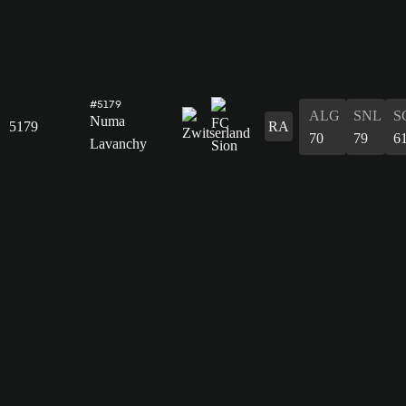
#5179
ALG
SNL
S
Numa
5179
RA
70
79
6
Lavanchy