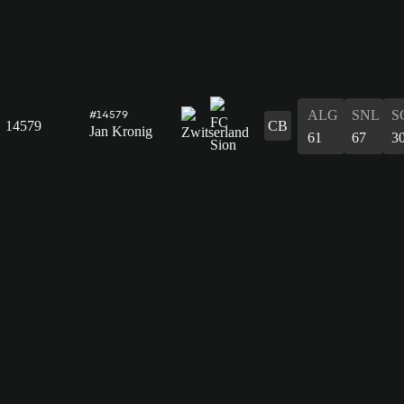
ALG
SNL
S
#14579
14579
CB
Jan Kronig
61
67
3