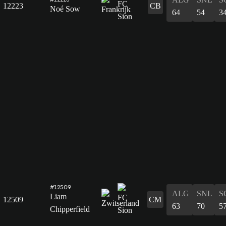
12223
CB
Noé Sow
64
54
3
#12509
ALG
SNL
S
Liam
12509
CM
63
70
5
Chipperfield