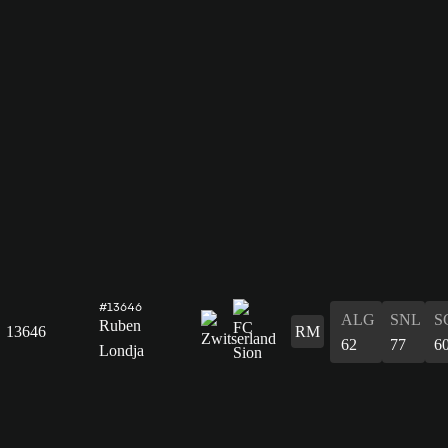
#13646
ALG
SNL
S
Ruben
13646
RM
62
77
6
Londja