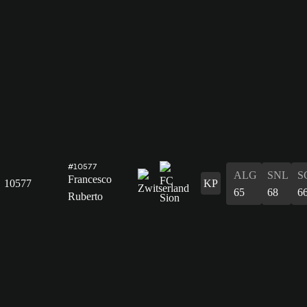
#10577
ALG
SNL
S
Francesco
10577
KP
65
68
6
Ruberto