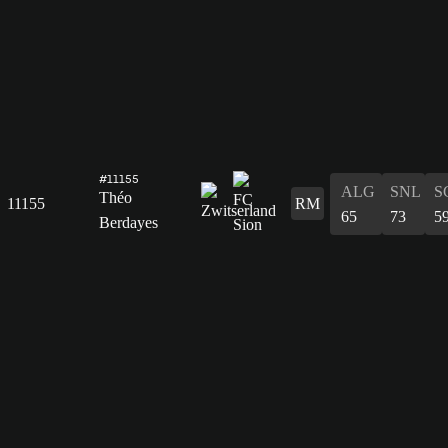
#11155
ALG
SNL
S
Théo
11155
RM
65
73
5
Berdayes