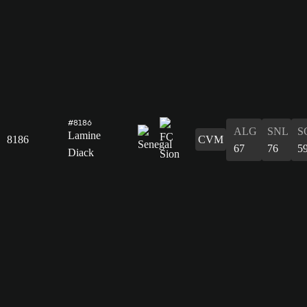
#8186
ALG
SNL
S
Lamine
8186
CVM
67
76
5
Diack