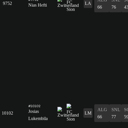
9752
LA
Nias Hefti
66
76
4
#10102
ALG
SNL
S
Josias
10102
LM
66
77
5
Lukembila