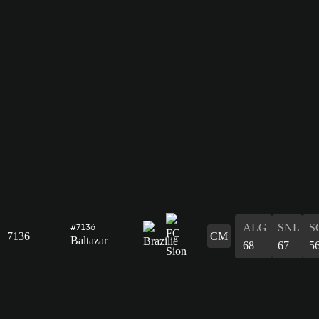
ALG
SNL
S
#7136
7136
CM
Baltazar
68
67
5