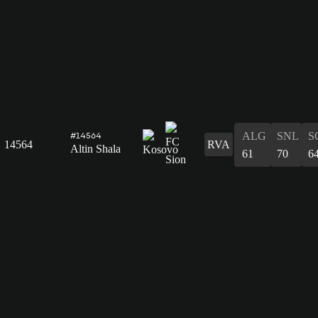
ALG
SNL
S
#14564
14564
RVA
Altin Shala
61
70
6