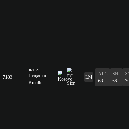
#7183
ALG
SNL
S
Benjamin
7183
LM
68
66
7
Kololli