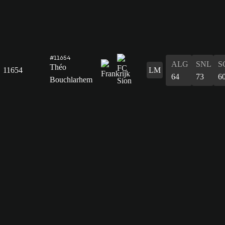
#11654
ALG
SNL
S
Théo
11654
LM
64
73
6
Bouchlarhem