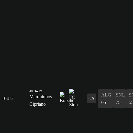
#10412
ALG
SNL
S
Marquinhos
10412
LA
65
75
5
Cipriano