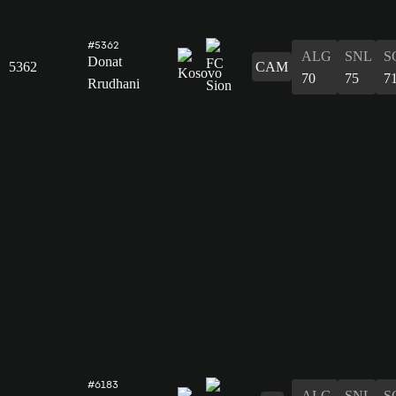
#5362
ALG
SNL
S
Donat
5362
CAM
70
75
7
Rrudhani
#6183
ALG
SNL
S