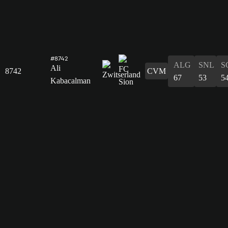
#8742
ALG
SNL
S
Ali
8742
CVM
67
53
5
Kabacalman