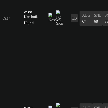
#8937
ALG
SNL
S
Kreshnik
8937
CB
67
68
3
Hajrizi
ALG
SNL
S
#9752