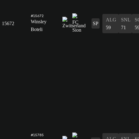
#15672
ALG
SNL
S
Winsley
15672
SP
59
71
5
Boteli
#15785
ALG
SNL
S