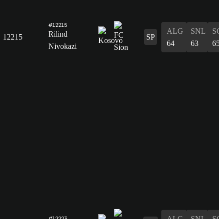
#12215
ALG
SNL
S
Rilind
12215
SP
64
63
6
Nivokazi
ALG
SNL
S
#12223