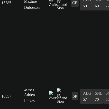
Maxime
15785
CB
59
60
2
Dubosson
#16557
ALG
SNL
S
Adrien
16557
SP
57
70
5
Llukes